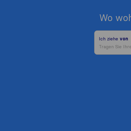
Wo woh
Ich ziehe
von