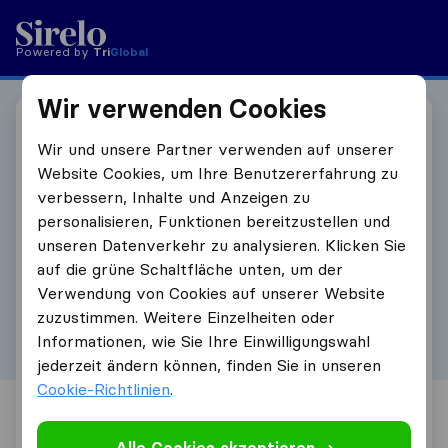
Powered by
Tri
Global
Wir verwenden Cookies
Werden Sie Affiliate-
Wir und unsere Partner verwenden auf unserer
Website Cookies, um Ihre Benutzererfahrung zu
Partner
verbessern, Inhalte und Anzeigen zu
personalisieren, Funktionen bereitzustellen und
Füllen Sie das Formular aus und wir werden uns
unseren Datenverkehr zu analysieren. Klicken Sie
mit Ihnen in Verbindung setzen, um Ihre
auf die grüne Schaltfläche unten, um der
Affiliate-Partnerschaft einzurichten.
Verwendung von Cookies auf unserer Website
zuzustimmen. Weitere Einzelheiten oder
Vorname
Informationen, wie Sie Ihre Einwilligungswahl
jederzeit ändern können, finden Sie in unseren
Cookie-Richtlinien
.
Nachname