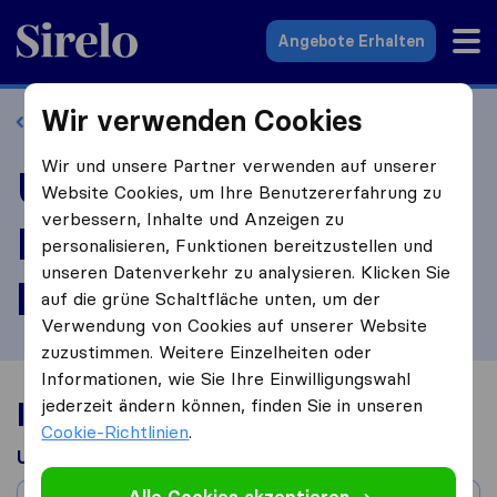
Sirelo.at
Angebote Erhalten
Wir verwenden Cookies
Zurück zum Profil
Wir und unsere Partner verwenden auf unserer
Umzug-Übersiedlung-
Website Cookies, um Ihre Benutzererfahrung zu
verbessern, Inhalte und Anzeigen zu
Entrümpelung Moni
personalisieren, Funktionen bereitzustellen und
unseren Datenverkehr zu analysieren. Klicken Sie
bewerten
auf die grüne Schaltfläche unten, um der
Verwendung von Cookies auf unserer Website
zuzustimmen. Weitere Einzelheiten oder
Informationen, wie Sie Ihre Einwilligungswahl
Ihre Umzugserfahrung
jederzeit ändern können, finden Sie in unseren
Cookie-Richtlinien
.
Umgezogen aus