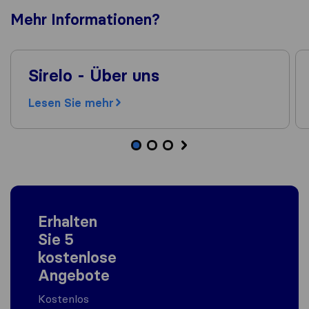
Mehr
Informationen
?
Sirelo - Über uns
Lesen Sie mehr
Erhalten
Sie 5
kostenlose
Angebote
Kostenlos