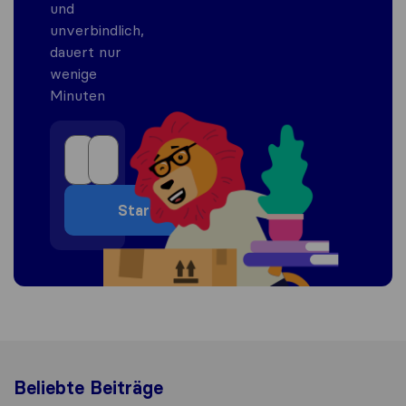
und
unverbindlich,
dauert nur
wenige
Minuten
Start
Beliebte Beiträge