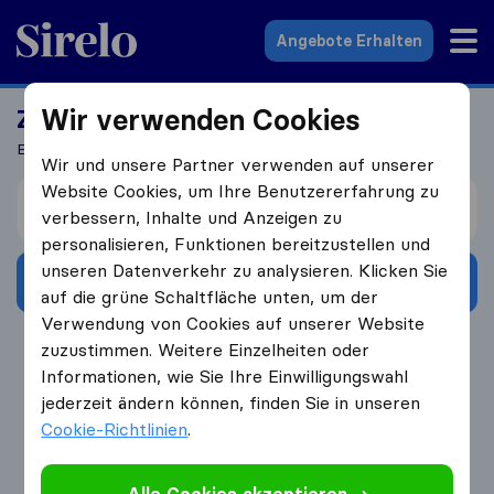
Sirelo.at
Angebote Erhalten
Wir verwenden Cookies
Ziehen Sie bald um?
Erhalten Sie 5 Angebote in 3 Schritten
Wir und unsere Partner verwenden auf unserer
Website Cookies, um Ihre Benutzererfahrung zu
Ich ziehe um von
verbessern, Inhalte und Anzeigen zu
personalisieren, Funktionen bereitzustellen und
unseren Datenverkehr zu analysieren. Klicken Sie
Angebote erhalten
auf die grüne Schaltfläche unten, um der
Verwendung von Cookies auf unserer Website
4.3
793 Google Bewertungen
zuzustimmen. Weitere Einzelheiten oder
Informationen, wie Sie Ihre Einwilligungswahl
jederzeit ändern können, finden Sie in unseren
Cookie-Richtlinien
.