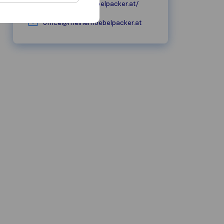
www.meinemoebelpacker.at/
office@meinemoebelpacker.at