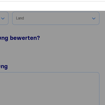
Stadt
Land
tung bewerten?
ung