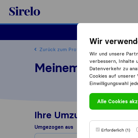
Sirelo.at
Umzug
Wir verwend
Zurück zum Profil
Wir und unsere Part
verbessern, Inhalte 
Meinemoebelpack
Datenverkehr zu anal
Cookies auf unserer 
Einwilligungswahl jed
Alle Cookies akz
Ihre Umzugserfahrung
Umgezogen aus
Erforderlich (1)