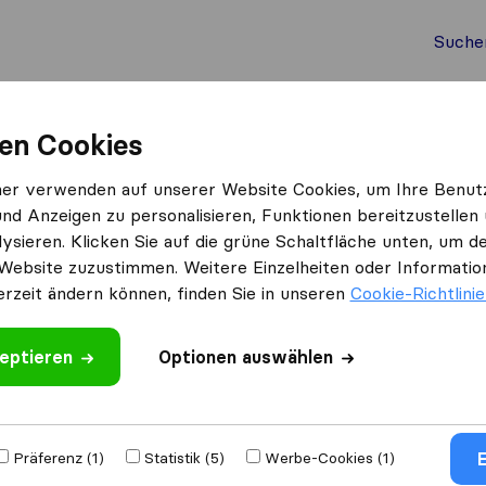
Suche
Auslandsumzug
Container Umzug
Dienste
Umz
en Cookies
ner verwenden auf unserer Website Cookies, um Ihre Benut
und Anzeigen zu personalisieren, Funktionen bereitzustellen
er bewerten
ysieren. Klicken Sie auf die grüne Schaltfläche unten, um
Website zuzustimmen. Weitere Einzelheiten oder Information
erzeit ändern können, finden Sie in unseren
Cookie-Richtlini
eptieren
Optionen auswählen
Umgezogen nach
E
Präferenz (1)
Statistik (5)
Werbe-Cookies (1)