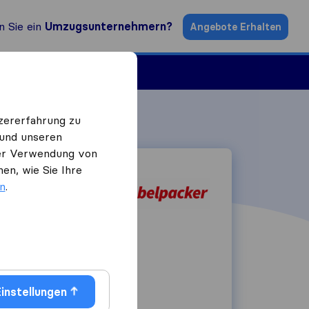
n Sie ein
Umzugsunternehmern?
Angebote Erhalten
ugsfirmen
zererfahrung zu
 und unseren
 der Verwendung von
en, wie Sie Ihre
en
.
Klagenfurt
6601515550
instellungen