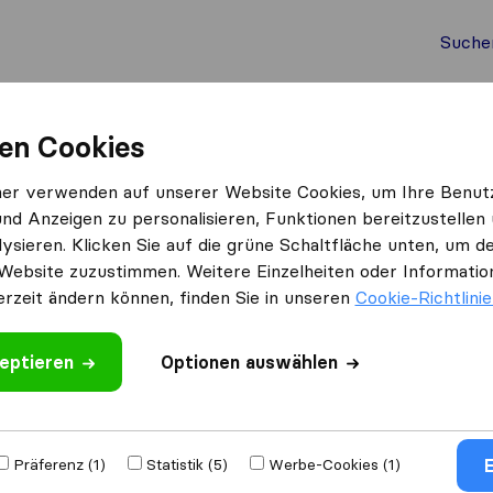
Suche
Auslandsumzug
Container Umzug
Dienste
Umz
en Cookies
ner verwenden auf unserer Website Cookies, um Ihre Benut
und Anzeigen zu personalisieren, Funktionen bereitzustellen
TESU LOGISTIC GmbH
ysieren. Klicken Sie auf die grüne Schaltfläche unten, um
Website zuzustimmen. Weitere Einzelheiten oder Information
erzeit ändern können, finden Sie in unseren
Cookie-Richtlini
eptieren
Optionen auswählen
E
Präferenz (1)
Statistik (5)
Werbe-Cookies (1)