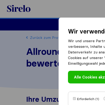
Sirelo.at
Umzug
Wir verwend
Zurück zum Profil
Wir und unsere Part
verbessern, Inhalte 
Allround Umzug 
Datenverkehr zu anal
Cookies auf unserer 
bewerten
Einwilligungswahl jed
Alle Cookies akz
Ihre Umzugserfahrung
Erforderlich (1)