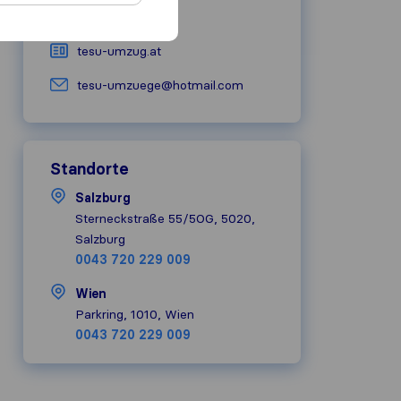
01 712746809
tesu-umzug.at
tesu-umzuege@hotmail.com
Standorte
Salzburg
Sterneckstraße 55/5OG, 5020,
Salzburg
0043 720 229 009
Wien
Parkring, 1010, Wien
0043 720 229 009