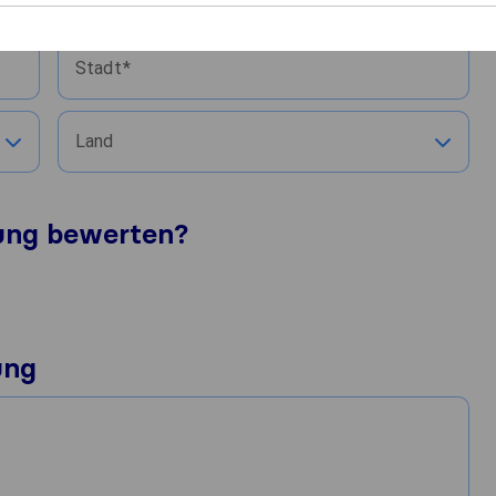
Umgezogen nach
Stadt
Land
tung bewerten?
ung