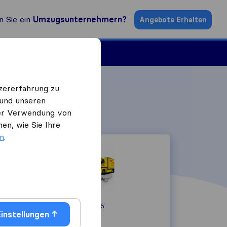
n Sie ein
Umzugsunternehmern?
Angebote Erhalten
ugsfirmen
zererfahrung zu
 und unseren
 der Verwendung von
en, wie Sie Ihre
en
.
Sterneckstraße 55
instellungen
5020
Salzburg