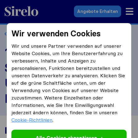
Sirelo.at
Angebote Erhalten
Wir verwenden Cookies
Zurück zum Profil
Wir und unsere Partner verwenden auf unserer
1A Klaviertransporte
Website Cookies, um Ihre Benutzererfahrung zu
verbessern, Inhalte und Anzeigen zu
Self-Storage u
personalisieren, Funktionen bereitzustellen und
unseren Datenverkehr zu analysieren. Klicken Sie
Übersiedlungen
auf die grüne Schaltfläche unten, um der
Verwendung von Cookies auf unserer Website
Danzinger bewerten
zuzustimmen. Weitere Einzelheiten oder
Informationen, wie Sie Ihre Einwilligungswahl
jederzeit ändern können, finden Sie in unseren
Cookie-Richtlinien
.
Ihre Umzugserfahrung