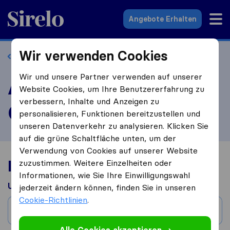
Sirelo.at
Angebote Erhalten
Wir verwenden Cookies
Zurück zum Profil
Wir und unsere Partner verwenden auf unserer
Amadeus - Handels
Website Cookies, um Ihre Benutzererfahrung zu
verbessern, Inhalte und Anzeigen zu
GmbH bewerten
personalisieren, Funktionen bereitzustellen und
unseren Datenverkehr zu analysieren. Klicken Sie
auf die grüne Schaltfläche unten, um der
Verwendung von Cookies auf unserer Website
Ihre Umzugserfahrung
zuzustimmen. Weitere Einzelheiten oder
Informationen, wie Sie Ihre Einwilligungswahl
Umgezogen aus
jederzeit ändern können, finden Sie in unseren
Cookie-Richtlinien
.
Stadt