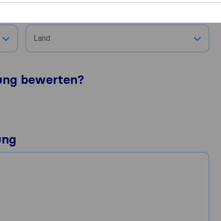
Stadt
Land
tung bewerten?
ung