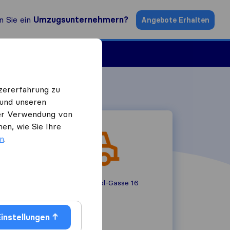
n Sie ein
Umzugsunternehmern?
Angebote Erhalten
ugsfirmen
zererfahrung zu
 und unseren
 der Verwendung von
en, wie Sie Ihre
en
.
Heinrich-von-Buol-Gasse 16
1210
Wien
068181786514
instellungen