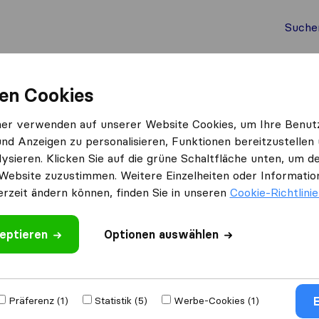
Suche
Auslandsumzug
Container Umzug
Dienste
Umz
en Cookies
ner verwenden auf unserer Website Cookies, um Ihre Benut
und Anzeigen zu personalisieren, Funktionen bereitzustellen
ten
ysieren. Klicken Sie auf die grüne Schaltfläche unten, um
Website zuzustimmen. Weitere Einzelheiten oder Information
erzeit ändern können, finden Sie in unseren
Cookie-Richtlini
eptieren
Optionen auswählen
Umgezogen nach
E
Präferenz (1)
Statistik (5)
Werbe-Cookies (1)