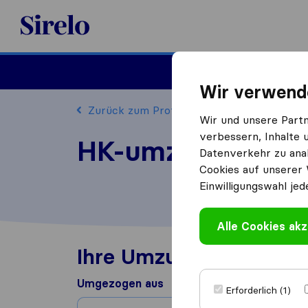
Sirelo.at
Umzug
Wir verwend
Zurück zum Profil
Wir und unsere Part
verbessern, Inhalte 
HK-umzug bewer
Datenverkehr zu anal
Cookies auf unserer 
Einwilligungswahl jed
Alle Cookies akz
Ihre Umzugserfahrung
Umgezogen aus
Erforderlich (1)