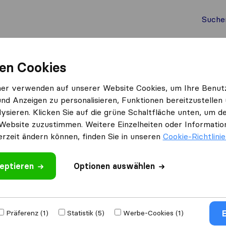
Suche
Auslandsumzug
Container Umzug
Dienste
Umz
en Cookies
ner verwenden auf unserer Website Cookies, um Ihre Benut
und Anzeigen zu personalisieren, Funktionen bereitzustellen
ewerten
ysieren. Klicken Sie auf die grüne Schaltfläche unten, um
Website zuzustimmen. Weitere Einzelheiten oder Information
erzeit ändern können, finden Sie in unseren
Cookie-Richtlini
eptieren
Optionen auswählen
Umgezogen nach
E
Präferenz (1)
Statistik (5)
Werbe-Cookies (1)