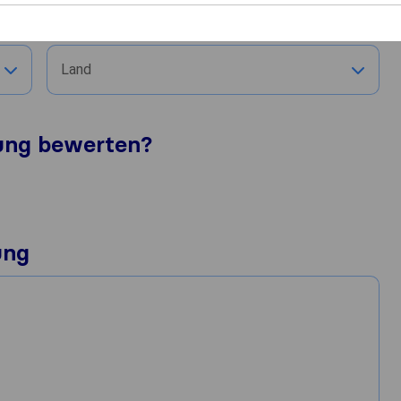
Stadt
Land
tung bewerten?
ung