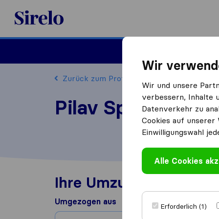
Sirelo.at
Umzug
Wir verwend
Zurück zum Profil
Wir und unsere Part
verbessern, Inhalte 
Pilav Spedition b
Datenverkehr zu anal
Cookies auf unserer 
Einwilligungswahl jed
Alle Cookies akz
Ihre Umzugserfahrung
Umgezogen aus
Erforderlich (1)