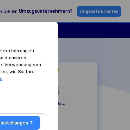
n Sie ein
Umzugsunternehmern?
Angebote Erhalten
ugsfirmen
zererfahrung zu
 und unseren
 der Verwendung von
en, wie Sie Ihre
en
.
Matzleinsdorfer Platz
1050
Wien
0660 6078024
instellungen