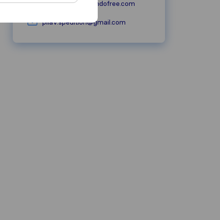
pilav-spedition.jimdofree.com
pilav.spedition@gmail.com