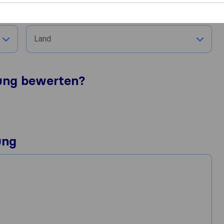
Stadt
Land
tung bewerten?
ung