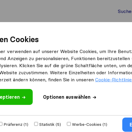
Suche
Auslandsumzug
Container Umzug
Dienste
Umz
en Cookies
ner verwenden auf unserer Website Cookies, um Ihre Benut
und Anzeigen zu personalisieren, Funktionen bereitzustellen
ewerten
ysieren. Klicken Sie auf die grüne Schaltfläche unten, um
Website zuzustimmen. Weitere Einzelheiten oder Information
erzeit ändern können, finden Sie in unseren
Cookie-Richtlini
eptieren
Optionen auswählen
Umgezogen nach
E
Präferenz (1)
Statistik (5)
Werbe-Cookies (1)