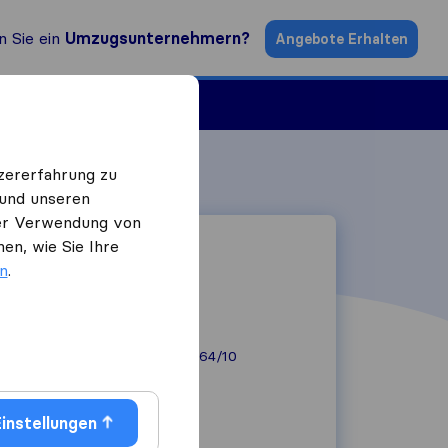
n Sie ein
Umzugsunternehmern?
Angebote Erhalten
ugsfirmen
zererfahrung zu
 und unseren
 der Verwendung von
en, wie Sie Ihre
en
.
Zierglergasse 58-64/10
1070
Wien
01 5223965
instellungen