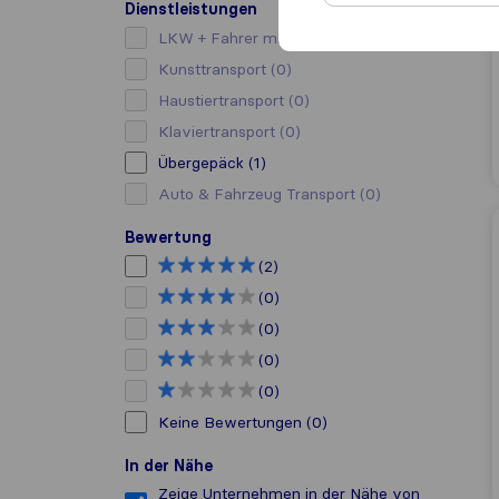
Dienstleistungen
LKW + Fahrer mieten
(0)
Kunsttransport
(0)
Haustiertransport
(0)
Klaviertransport
(0)
Übergepäck
(1)
Auto & Fahrzeug Transport
(0)
Bewertung
(2)
(0)
(0)
(0)
(0)
Keine Bewertungen
(0)
In der Nähe
Zeige Unternehmen in der Nähe von