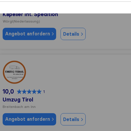
9,4
37
Kapeller Int. Spedition
Wörgl
(Niederlassung)
Angebot anfordern
Details
Umzug Tirol
10,0
1
Umzug Tirol
Breitenbach am Inn
Angebot anfordern
Details