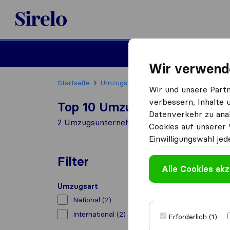
Sirelo.at
Umzug
Wir verwend
Startseite
Umzugsfirmen
Umzugsfirmen Breit
Wir und unsere Part
verbessern, Inhalte 
Top 10 Umzugs​unternehmen i
Datenverkehr zu anal
2 Umzugs​unternehmen gefunden in Breitenb
Cookies auf unserer 
Einwilligungswahl jed
Filter
Alle Cookies akz
Umzugsart
National
(2)
International
(2)
Erforderlich (1)