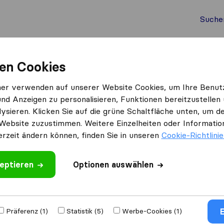
Suche
Auslandsumzug
Container Umzug
Dienste
Umz
en Cookies
enbach am Inn
ner verwenden auf unserer Website Cookies, um Ihre Benut
und Anzeigen zu personalisieren, Funktionen bereitzustellen
n Breitenbach am Inn
ysieren. Klicken Sie auf die grüne Schaltfläche unten, um
ach am Inn
Website zuzustimmen. Weitere Einzelheiten oder Information
erzeit ändern können, finden Sie in unseren
Cookie-Richtlini
Ergebnisse
eptieren
Optionen auswählen
Kapeller Int. Spedition
E
Präferenz (1)
Statistik (5)
Werbe-Cookies (1)