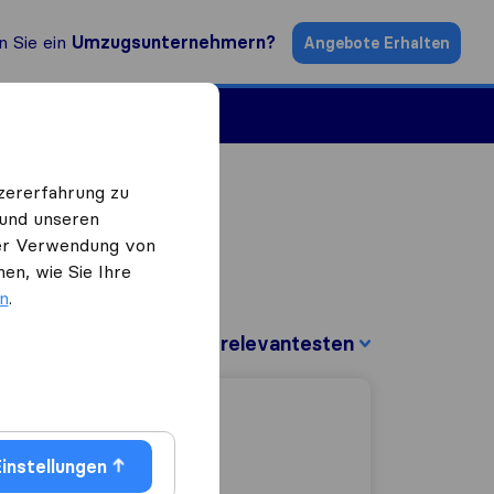
n Sie ein
Umzugsunternehmern?
Angebote Erhalten
ugsfirmen
zererfahrung zu
 und unseren
 der Verwendung von
en, wie Sie Ihre
en
.
Sortieren nach:
instellungen