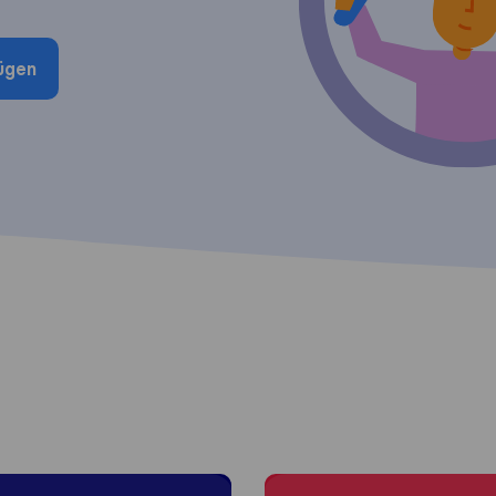
ügen
 to Graz
Moving to Salzburg