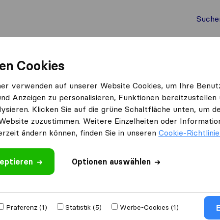
Suche
Auslandsumzug
Container Umzug
Dienste
Umz
en Cookies
rchen
kirchheim Umzug
ner verwenden auf unserer Website Cookies, um Ihre Benut
und Anzeigen zu personalisieren, Funktionen bereitzustellen
ysieren. Klicken Sie auf die grüne Schaltfläche unten, um
Website zuzustimmen. Weitere Einzelheiten oder Information
erzeit ändern können, finden Sie in unseren
Cookie-Richtlini
eptieren
 schreiben
Optionen auswählen
ugs​unternehmen
E
Präferenz (1)
Statistik (5)
Werbe-Cookies (1)