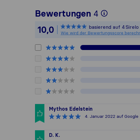
Um Ihnen
Bewertungen
4
Sirelo i
basierend auf
4
Sirel
10,0
Alle ges
Wie wird der Bewertungsscore berech
Mythos Edelstein
4. Januar 2022
auf Google
D. K.