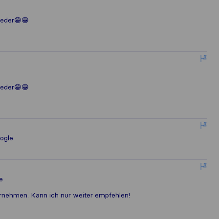
ieder😁😁
ieder😁😁
ogle
e
ernehmen. Kann ich nur weiter empfehlen!