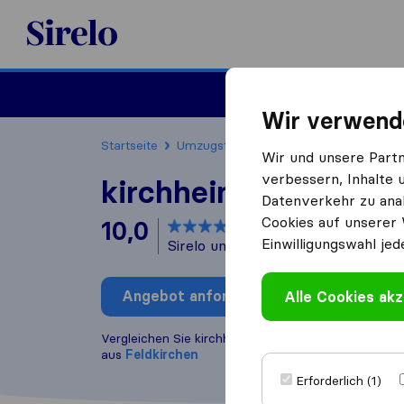
Sirelo.at
Umzug
Wir verwend
Startseite
Umzugsfirmen
Umzugsfirmen Feldki
Wir und unsere Part
verbessern, Inhalte 
kirchheim Umzug
Datenverkehr zu anal
Cookies auf unserer 
10,0
basierend auf
4
Einwilligungswahl jed
Sirelo und Google Bewertungen
i
Angebot anfordern
Alle Cookies akz
Bewertung
Vergleichen Sie kirchheim Umzug mit anderen
Umz
aus
Feldkirchen
Erforderlich (1)