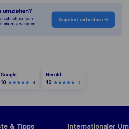
n umziehen?
st schnell, einfach
Angebot anfordern
it bis zu 4 weiteren
oogle
Herold
Google
Herold
10
10
4
3
ste & Tipps
Internationaler U