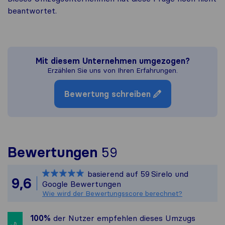
beantwortet.
Mit diesem Unternehmen umgezogen?
Erzählen Sie uns von Ihren Erfahrungen.
Bewertung schreiben
Um Ihnen ein vol
Bewertungen
59
Sirelo ist nicht 
basierend auf
59
Sirelo und
Alle gesammelten
9,6
Google Bewertungen
Wie wird der Bewertungsscore berechnet?
100%
der Nutzer empfehlen dieses Umzugs​