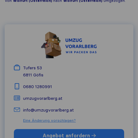
Von
Wolfurt (Österreich)
nach
Wolfurt (Österreich)
umgezogen.
Tufers 53
6811
Göfis
0680 1280991
umzugvorarlberg.at
info@umzugvorarlberg.at
Eine Änderung vorschlagen?
Angebot anfordern