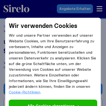
Sirelo.at
Angebote Erhalten
Wir verwenden Cookies
Startseite
Umzugsfirmen
Umzugsfirmen Göfis
Umzug
Vorarlberg
Wir und unsere Partner verwenden auf unserer
Website Cookies, um Ihre Benutzererfahrung zu
Umzug Vorarlberg
verbessern, Inhalte und Anzeigen zu
9,6
basierend auf
59
personalisieren, Funktionen bereitzustellen und
Sirelo und Google Bewertungen
i
unseren Datenverkehr zu analysieren. Klicken Sie
Vergleichen Sie Umzug Vorarlberg mit anderen
Umzugs​
auf die grüne Schaltfläche unten, um der
unternehmen
aus
Göfis
Verwendung von Cookies auf unserer Website
zuzustimmen. Weitere Einzelheiten oder
Informationen, wie Sie Ihre Einwilligungswahl
jederzeit ändern können, finden Sie in unseren
Angebot anfordern
Cookie-Richtlinien
.
Bewertung schreiben