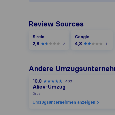
Review Sources
Google
Sirelo
Google
2,8
4,3
2
11
Andere Umzugs​unterneh
10,0
469
Aliev-Umzug
Graz
Umzugs​unternehmen anzeigen