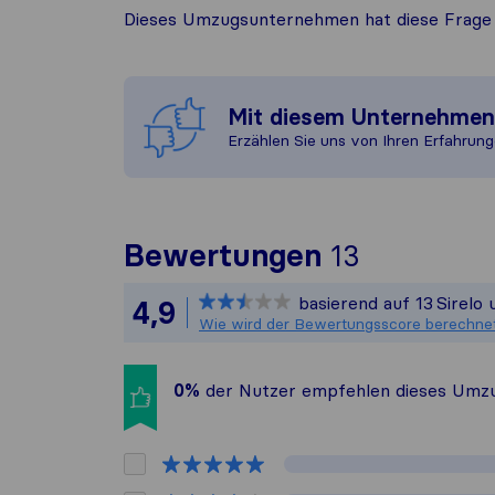
Dieses Umzugsunternehmen hat diese Frage 
Mit diesem Unternehme
Erzählen Sie uns von Ihren Erfahrung
Um Ihnen 
Bewertungen
13
Sirelo ist
basierend auf
13
Sirelo
4,9
Alle gesa
Wie wird der Bewertungsscore berechne
0%
der Nutzer empfehlen dieses Umzu