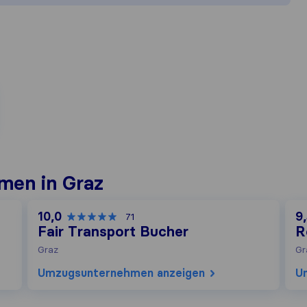
men in Graz
10,0
9
71
Fair Transport Bucher
R
Graz
Gr
Umzugs​unternehmen anzeigen
U