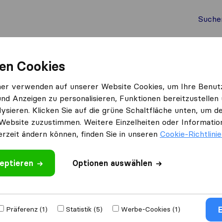
Suche
Auslandsumzug
Container Umzug
Dienste
Umz
en Cookies
Grazer Möbelpacker
ner verwenden auf unserer Website Cookies, um Ihre Benut
und Anzeigen zu personalisieren, Funktionen bereitzustellen
Was Kunden sagen
ysieren. Klicken Sie auf die grüne Schaltfläche unten, um
Preis (1)
Website zuzustimmen. Weitere Einzelheiten oder Information
erzeit ändern können, finden Sie in unseren
Cookie-Richtlini
eptieren
 schreiben
Optionen auswählen
mzugs​
E
Präferenz (1)
Statistik (5)
Werbe-Cookies (1)