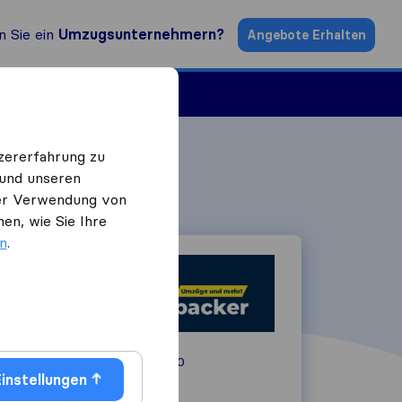
n Sie ein
Umzugsunternehmern?
Angebote Erhalten
ugsfirmen
zererfahrung zu
 und unseren
 der Verwendung von
en, wie Sie Ihre
en
.
Moserhofgasse 20
instellungen
8010
Graz