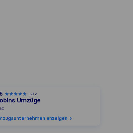
,5
212
obins Umzüge
az
mzugs​unternehmen anzeigen