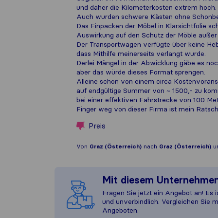
und daher die Kilometerkosten extrem hoch.
Auch wurden schwere Kästen ohne Schonbe
Das Einpacken der Möbel in Klarsichtfolie sche
Auswirkung auf den Schutz der Möble außer
Der Transportwagen verfügte über keine He
dass Mithilfe meinerseits verlangt wurde.
Derlei Mängel in der Abwicklung gäbe es no
aber das würde dieses Format sprengen.
Alleine schon von einem circa Kostenvoran
auf endgültige Summer von ~ 1500,- zu ko
bei einer effektiven Fahrstrecke von 100 Met
Finger weg von dieser Firma ist mein Ratsch
Preis
Von
Graz (Österreich)
nach
Graz (Österreich)
u
Mit diesem Unternehme
Fragen Sie jetzt ein Angebot an! Es i
und unverbindlich. Vergleichen Sie m
Angeboten.