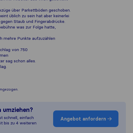
züge über Parkettböden geschoben.
int üblich zu sein hat aber keinerlei
 gegen Staub und Fingerabdrücke.
bebühne was zur Folge hatte,
ch mehre Punkte aufzuzählen
schlag von 750
mmen
er sag schon alles.
lag.
mgezogen.
n umziehen?
st schnell, einfach
Angebot anfordern
it bis zu 4 weiteren