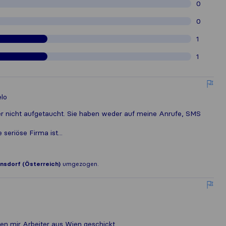
0
0
1
1
elo
er nicht aufgetaucht. Sie haben weder auf meine Anrufe, SMS
seriöse Firma ist...
nsdorf (Österreich)
umgezogen.
n mir Arbeiter aus Wien geschickt