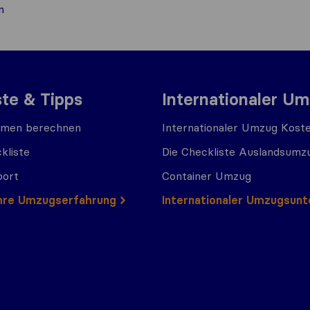
n
ste & Tipps
Internationaler U
men berechnen
Internationaler Umzug Kost
kliste
Die Checkliste Auslandsumz
port
Container Umzug
 Ihre Umzugserfahrung
Internationaler Umzugsun