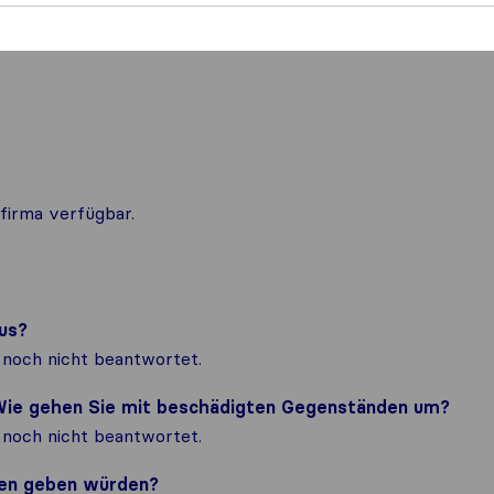
firma verfügbar.
us?
noch nicht beantwortet.
? Wie gehen Sie mit beschädigten Gegenständen um?
noch nicht beantwortet.
nden geben würden?