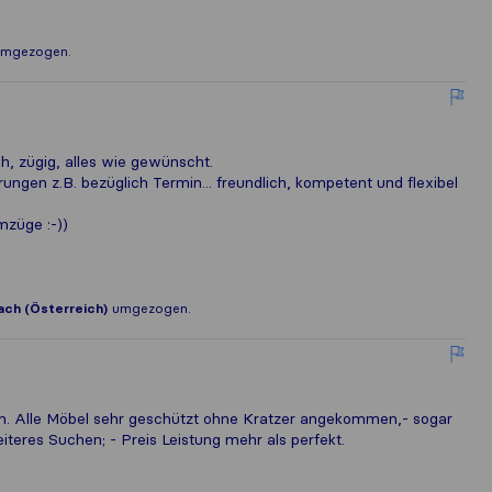
mgezogen.
ich, zügig, alles wie gewünscht.
ngen z.B. bezüglich Termin... freundlich, kompetent und flexibel
züge :-))
ach (Österreich)
umgezogen.
o
ern. Alle Möbel sehr geschützt ohne Kratzer angekommen,- sogar
iteres Suchen; - Preis Leistung mehr als perfekt.