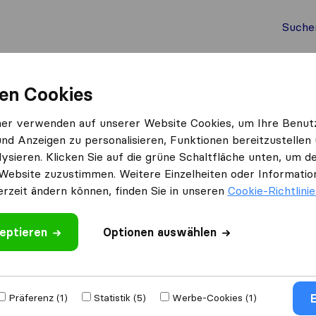
Suche
Auslandsumzug
Container Umzug
Dienste
Umz
en Cookies
Robins Umzüge
ner verwenden auf unserer Website Cookies, um Ihre Benut
und Anzeigen zu personalisieren, Funktionen bereitzustellen
Was Kunden sagen
ysieren. Klicken Sie auf die grüne Schaltfläche unten, um
Professionell (10)
Website zuzustimmen. Weitere Einzelheiten oder Information
Vorsichtig mit Möbeln (3)
erzeit ändern können, finden Sie in unseren
Cookie-Richtlini
Preis (3)
Unprofessionell (1)
eptieren
 schreiben
Optionen auswählen
s​unternehmen
E
Präferenz (1)
Statistik (5)
Werbe-Cookies (1)