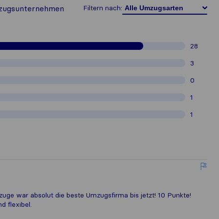
zugs​unternehmen
Filtern nach:
28
3
0
1
1
uge war absolut die beste Umzugsfirma bis jetzt! 10 Punkte!
d flexibel.