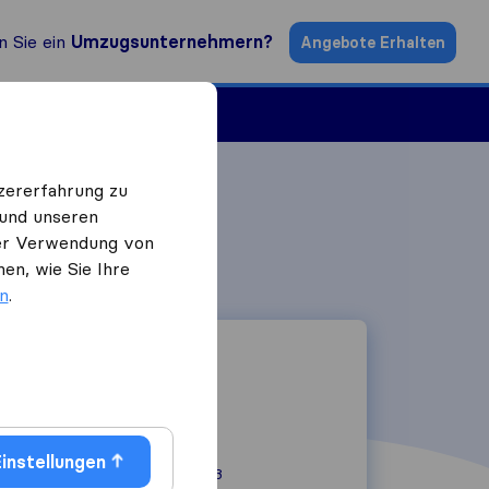
n Sie ein
Umzugsunternehmern?
Angebote Erhalten
ugsfirmen
zererfahrung zu
 und unseren
 der Verwendung von
en, wie Sie Ihre
en
.
instellungen
Bergmanngasse 3