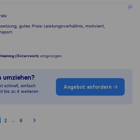
relo
tzung, gutes Preis-Leistungsverhältnis, motiviert,
nsport.
hlaining (Österreich)
umgezogen.
n umziehen?
st schnell, einfach
Angebot anfordern
it bis zu 4 weiteren
...
2
6