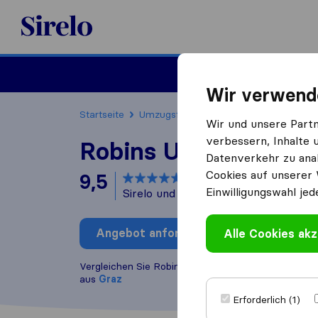
Sirelo.at
Umzug
Wir verwend
Startseite
Umzugsfirmen
Umzugsfirmen Graz
Wir und unsere Part
verbessern, Inhalte 
Robins Umzüge
Datenverkehr zu anal
Cookies auf unserer 
9,5
basierend auf
212
Einwilligungswahl jed
Sirelo und Google Bewertungen
i
Angebot anfordern
Alle Cookies akz
Bewertung
Vergleichen Sie Robins Umzüge mit anderen
Umzug
aus
Graz
Erforderlich (1)