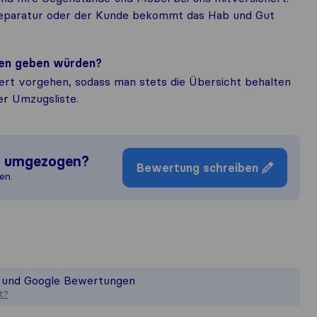
eparatur oder der Kunde bekommt das Hab und Gut
nden geben würden?
ert vorgehen, sodass man stets die Übersicht behalten
er Umzugsliste.
n umgezogen?
Bewertung schreiben
en.
 ein vollständiges Bild von der Qua
t nicht für die Veröffentlichungsstan
o und Google Bewertungen
ammelten Kundenbewertungen von Nutz
t?