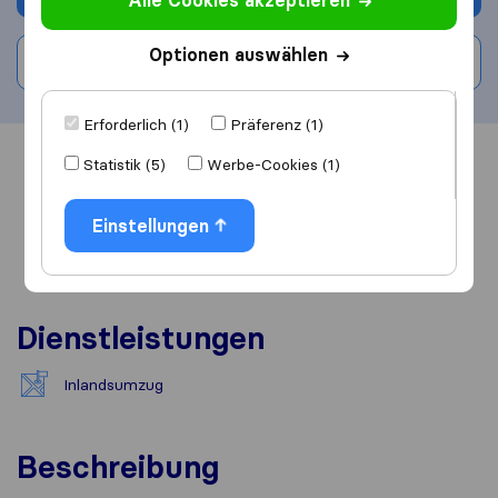
Alle Cookies akzeptieren
Optionen auswählen
Bewertung schreiben
Erforderlich (1)
Präferenz (1)
Statistik (5)
Werbe-Cookies (1)
Übersicht
Bewertungen
Quellen
Einstellungen
Dienstleistungen
Inlandsumzug
Beschreibung