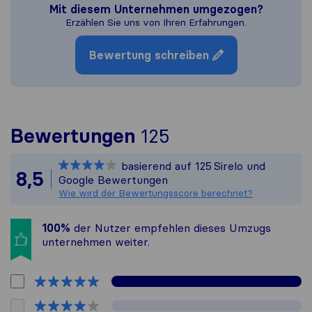
Mit diesem Unternehmen umgezogen?
Erzählen Sie uns von Ihren Erfahrungen.
Bewertung schreiben
Um Ihnen ein vo
Bewertungen
125
Sirelo ist nicht 
basierend auf
125
Sirelo und
Alle gesammelte
8,5
Google Bewertungen
Wie wird der Bewertungsscore berechnet?
100%
der Nutzer empfehlen dieses Umzugs​
unternehmen weiter.