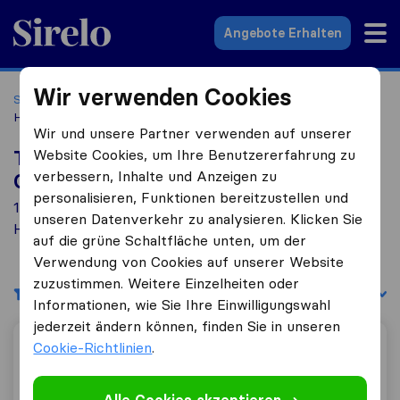
Sirelo.at
Angebote Erhalten
Wir verwenden Cookies
Startseite
Umzugsfirmen
Umzugsfirmen Guntramsdorf
Handelsgericht
Wir und unsere Partner verwenden auf unserer
Website Cookies, um Ihre Benutzererfahrung zu
Top 10 Umzugs​unternehmen in
verbessern, Inhalte und Anzeigen zu
Guntramsdorf Handelsgericht
personalisieren, Funktionen bereitzustellen und
1 Umzugs​unternehmen gefunden in Guntramsdorf
unseren Datenverkehr zu analysieren. Klicken Sie
Handelsgericht
auf die grüne Schaltfläche unten, um der
Verwendung von Cookies auf unserer Website
zuzustimmen. Weitere Einzelheiten oder
Filter
Sortieren nach:
Informationen, wie Sie Ihre Einwilligungswahl
jederzeit ändern können, finden Sie in unseren
Cookie-Richtlinien
.
Umzugsfirma wien