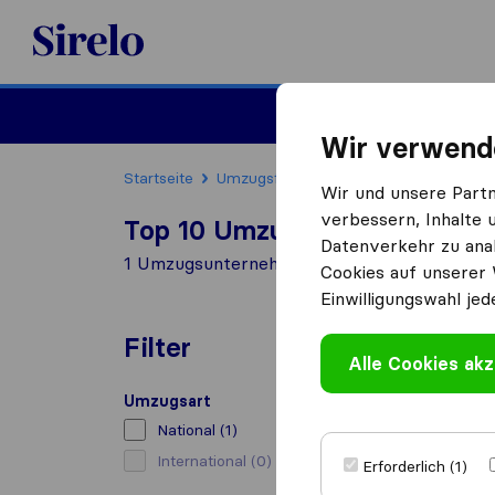
Sirelo.at
Umzug
Wir verwend
Startseite
Umzugsfirmen
Umzugsfirmen Hainb
Wir und unsere Part
verbessern, Inhalte 
Top 10 Umzugs​unternehmen i
Datenverkehr zu anal
1 Umzugs​unternehmen gefunden in Hainburg
Cookies auf unserer 
Einwilligungswahl jed
Filter
Alle Cookies akz
Umzugsart
National
(1)
International
(0)
Erforderlich (1)