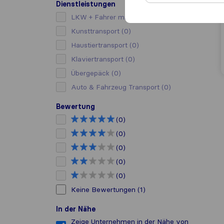
Dienstleistungen
LKW + Fahrer mieten
(0)
Kunsttransport
(0)
Haustiertransport
(0)
Klaviertransport
(0)
Übergepäck
(0)
Auto & Fahrzeug Transport
(0)
Bewertung
(0)
(0)
(0)
(0)
(0)
Keine Bewertungen
(1)
In der Nähe
Zeige Unternehmen in der Nähe von