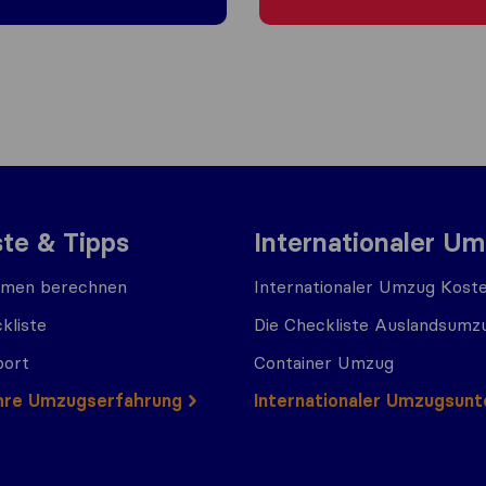
ste & Tipps
Internationaler U
men berechnen
Internationaler Umzug Kost
kliste
Die Checkliste Auslandsumz
port
Container Umzug
 Ihre Umzugserfahrung
Internationaler Umzugsun