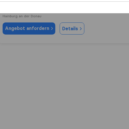
0,0
1
Umzugsfirma Novaktransport
Hainburg an der Donau
Angebot anfordern
Details