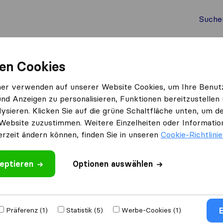
Suche
Auslandsumzug
Container Umzug
Dienste
Umz
en Cookies
urg an der Donau
ner verwenden auf unserer Website Cookies, um Ihre Benut
und Anzeigen zu personalisieren, Funktionen bereitzustellen
n Hainburg an der Donau
ysieren. Klicken Sie auf die grüne Schaltfläche unten, um
 an der Donau
Website zuzustimmen. Weitere Einzelheiten oder Information
erzeit ändern können, finden Sie in unseren
Cookie-Richtlini
Ergebnisse
eptieren
Optionen auswählen
Umzugsfirma Novaktransport
E
Präferenz (1)
Statistik (5)
Werbe-Cookies (1)