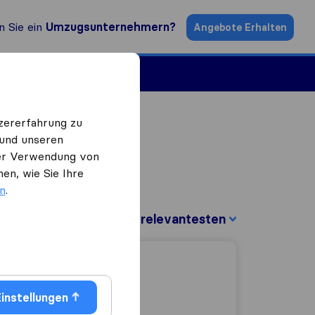
n Sie ein
Umzugsunternehmern?
Angebote Erhalten
ugsfirmen
zererfahrung zu
 und unseren
 der Verwendung von
en, wie Sie Ihre
en
.
Sortieren nach:
instellungen