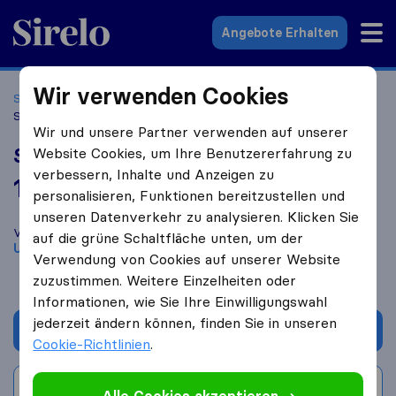
Sirelo.at
Angebote Erhalten
Wir verwenden Cookies
Startseite
Umzugsfirmen
Umzugsfirmen Hallwang
Salzburger Umzugsservice
Wir und unsere Partner verwenden auf unserer
Salzburger Umzugsservice
Website Cookies, um Ihre Benutzererfahrung zu
verbessern, Inhalte und Anzeigen zu
10,0
basierend auf
85
personalisieren, Funktionen bereitzustellen und
Sirelo und Google Bewertungen
i
unseren Datenverkehr zu analysieren. Klicken Sie
Vergleichen Sie Salzburger Umzugsservice mit anderen
auf die grüne Schaltfläche unten, um der
Umzugs​unternehmen
aus
Hallwang
Verwendung von Cookies auf unserer Website
zuzustimmen. Weitere Einzelheiten oder
Informationen, wie Sie Ihre Einwilligungswahl
jederzeit ändern können, finden Sie in unseren
Angebot anfordern
Cookie-Richtlinien
.
Bewertung schreiben