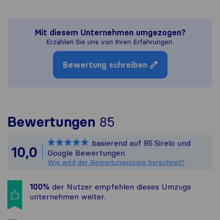
Mit diesem Unternehmen umgezogen?
Erzählen Sie uns von Ihren Erfahrungen.
Bewertung schreiben
Um Ihnen ein vol
Bewertungen
85
Sirelo ist nicht 
basierend auf
85
Sirelo und
Alle gesammelten
10,0
Google Bewertungen
Wie wird der Bewertungsscore berechnet?
100%
der Nutzer empfehlen dieses Umzugs​
unternehmen weiter.