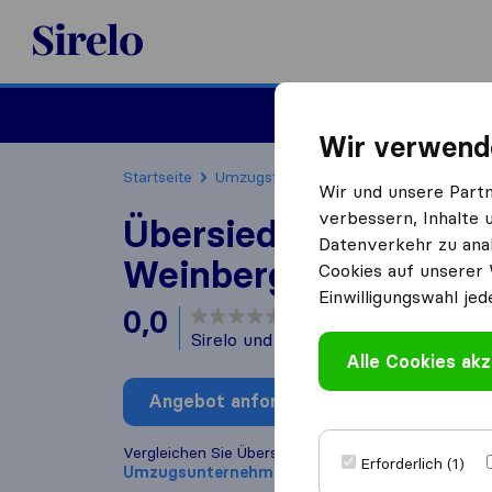
Sirelo.at
Umzug
Wir verwend
Startseite
Umzugsfirmen
Umzugsfirmen Laaki
Wir und unsere Part
verbessern, Inhalte 
Übersiedlung Transp
Datenverkehr zu anal
Weinberger
Cookies auf unserer 
Einwilligungswahl jed
0,0
basierend auf
0
Sirelo und Google Bewertungen
i
Alle Cookies akz
Angebot anfordern
Bewertung
Vergleichen Sie Übersiedlung Transporte Weinberge
Erforderlich (1)
Umzugs​unternehmen
aus
Laakirchen