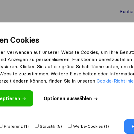
Suche
Auslandsumzug
Container Umzug
Dienste
Umz
en Cookies
rchen
Übersiedlung Transporte Weinberger
ner verwenden auf unserer Website Cookies, um Ihre Benut
und Anzeigen zu personalisieren, Funktionen bereitzustellen
orte
ysieren. Klicken Sie auf die grüne Schaltfläche unten, um
Website zuzustimmen. Weitere Einzelheiten oder Information
erzeit ändern können, finden Sie in unseren
Cookie-Richtlini
eptieren
Optionen auswählen
 schreiben
r mit anderen
E
Präferenz (1)
Statistik (5)
Werbe-Cookies (1)