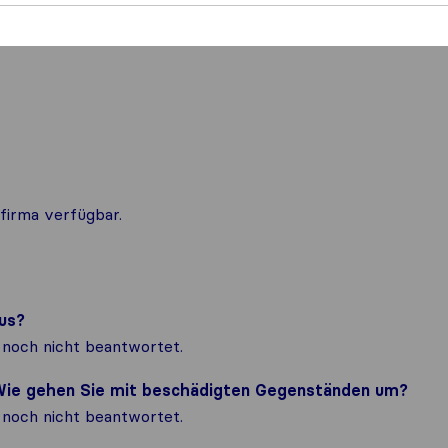
firma verfügbar.
us?
noch nicht beantwortet.
? Wie gehen Sie mit beschädigten Gegenständen um?
noch nicht beantwortet.