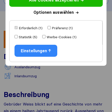
Alle Cookies akzeptieren
Optionen auswählen
Übersicht
Bewertungen
Quellen
Erforderlich (1)
Präferenz (1)
Statistik (5)
Werbe-Cookies (1)
Einstellungen
Dienstleistungen
Auslandsumzug
Inlandsumzug
Beschreibung
Gebrüder Weiss blickt auf eine Geschichte von mehr
als einem halben Jahrtausend zurück. Ausgehend von