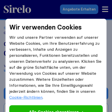
Sirelo.at
Angebote Erhalten
Wir verwenden Cookies
Startseite
Umzugsfirmen
Umzugsfirmen Lauterach
Gebrüder Weiss GmbH
Wir und unsere Partner verwenden auf unserer
Gebrüder Weiss GmbH
Website Cookies, um Ihre Benutzererfahrung zu
verbessern, Inhalte und Anzeigen zu
0,0
basierend auf
0
personalisieren, Funktionen bereitzustellen und
Sirelo und Google Bewertungen
i
unseren Datenverkehr zu analysieren. Klicken Sie
Vergleichen Sie Gebrüder Weiss GmbH mit anderen
Umzugs​
auf die grüne Schaltfläche unten, um der
unternehmen
aus
Lauterach
Verwendung von Cookies auf unserer Website
zuzustimmen. Weitere Einzelheiten oder
Informationen, wie Sie Ihre Einwilligungswahl
jederzeit ändern können, finden Sie in unseren
Angebot anfordern
Cookie-Richtlinien
.
Bewertung schreiben