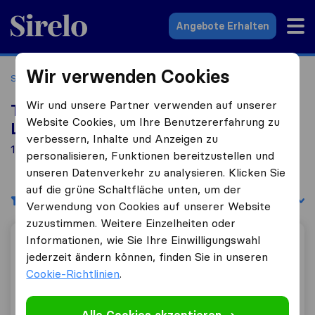
Sirelo.at
Angebote Erhalten
Wir verwenden Cookies
Startseite
Umzugsfirmen
Umzugsfirmen Lustenau
Wir und unsere Partner verwenden auf unserer
Top 10 Umzugs​unternehmen in
Website Cookies, um Ihre Benutzererfahrung zu
Lustenau
verbessern, Inhalte und Anzeigen zu
1 Umzugs​unternehmen gefunden in Lustenau
personalisieren, Funktionen bereitzustellen und
unseren Datenverkehr zu analysieren. Klicken Sie
auf die grüne Schaltfläche unten, um der
Filter
Sortieren nach:
Verwendung von Cookies auf unserer Website
zuzustimmen. Weitere Einzelheiten oder
Informationen, wie Sie Ihre Einwilligungswahl
Scheffknecht Transporte
jederzeit ändern können, finden Sie in unseren
Cookie-Richtlinien
.
9,2
21