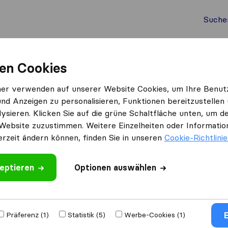
Suche
Auslandsumzug
Container Umzug
Dienste
Umz
en Cookies
dorf/Kitzbuehel
ner verwenden auf unserer Website Cookies, um Ihre Benut
und Anzeigen zu personalisieren, Funktionen bereitzustellen
n Oberndorf/Kitzbuehel
ysieren. Klicken Sie auf die grüne Schaltfläche unten, um
rf/Kitzbuehel
Website zuzustimmen. Weitere Einzelheiten oder Information
erzeit ändern können, finden Sie in unseren
Cookie-Richtlini
Ergebnisse
eptieren
Optionen auswählen
Otrans Transport GmbH
E
Präferenz (1)
Statistik (5)
Werbe-Cookies (1)