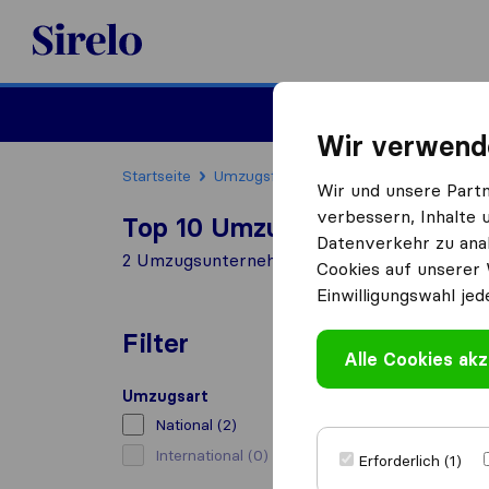
Sirelo.at
Umzug
Wir verwend
Startseite
Umzugsfirmen
Umzugsfirmen Obern
Wir und unsere Part
verbessern, Inhalte 
Top 10 Umzugs​unternehmen i
Datenverkehr zu anal
2 Umzugs​unternehmen gefunden in Oberndo
Cookies auf unserer 
Einwilligungswahl jed
Filter
Alle Cookies akz
Umzugsart
National
(2)
International
(0)
Erforderlich (1)