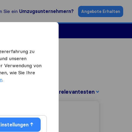
n Sie ein
Umzugsunternehmern?
Angebote Erhalten
ugsfirmen
zererfahrung zu
 und unseren
 der Verwendung von
en, wie Sie Ihre
en
.
Sortieren nach:
instellungen