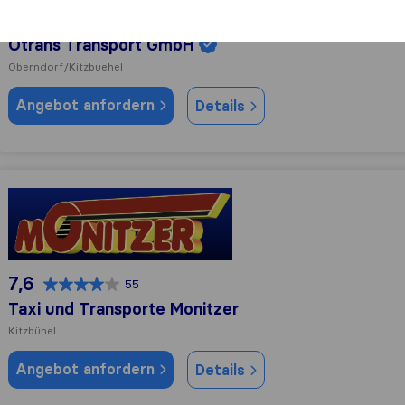
0,0
0
Otrans Transport GmbH
Oberndorf/Kitzbuehel
Angebot anfordern
Details
Taxi und Transporte Monitzer
7,6
55
Taxi und Transporte Monitzer
Kitzbühel
Angebot anfordern
Details