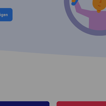
ügen
 to Graz
Moving to Salzburg