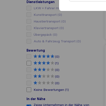
Dienstleistungen
LKW + Fahrer mieten
(0)
Kunsttransport
(0)
Haustiertransport
(0)
Klaviertransport
(0)
Übergepäck
(0)
Auto & Fahrzeug Transport
(0)
Bewertung
(0)
(1)
(0)
(0)
(0)
Keine Bewertungen
(1)
In der Nähe
Zeige Unternehmen in der Nähe von