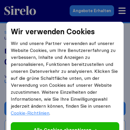
Sirelo.at
Angebote Erhalten
Wir verwenden Cookies
Startseite
Umzugsfirmen
Umzugsfirmen Pirka
BTH
Umzug- u. Transport GmbH
Wir und unsere Partner verwenden auf unserer
BTH Umzug- u. Transport GmbH
Website Cookies, um Ihre Benutzererfahrung zu
verbessern, Inhalte und Anzeigen zu
0,0
basierend auf
0
personalisieren, Funktionen bereitzustellen und
Sirelo und Google Bewertungen
i
unseren Datenverkehr zu analysieren. Klicken Sie
Vergleichen Sie BTH Umzug- u. Transport GmbH mit anderen
auf die grüne Schaltfläche unten, um der
Umzugs​unternehmen
aus
Pirka
Verwendung von Cookies auf unserer Website
zuzustimmen. Weitere Einzelheiten oder
Informationen, wie Sie Ihre Einwilligungswahl
jederzeit ändern können, finden Sie in unseren
Angebot anfordern
Cookie-Richtlinien
.
Bewertung schreiben