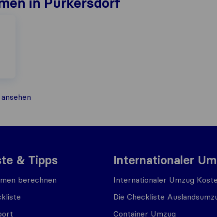
men in Purkersdorf
ansehen
ste & Tipps
Internationaler U
men berechnen
Internationaler Umzug Kost
kliste
Die Checkliste Auslandsumz
port
Container Umzug