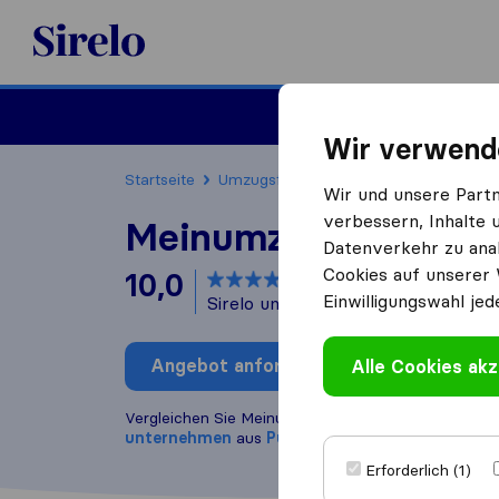
Sirelo.at
Umzug
Wir verwend
Startseite
Umzugsfirmen
Umzugsfirmen Purke
Wir und unsere Part
verbessern, Inhalte 
Meinumzugsprofi KG
Datenverkehr zu anal
Cookies auf unserer 
10,0
basierend auf
56
Einwilligungswahl jed
Sirelo und Google Bewertungen
i
Angebot anfordern
Alle Cookies akz
Bewertung
Vergleichen Sie Meinumzugsprofi KG mit anderen
U
unternehmen
aus
Purkersdorf
Erforderlich (1)