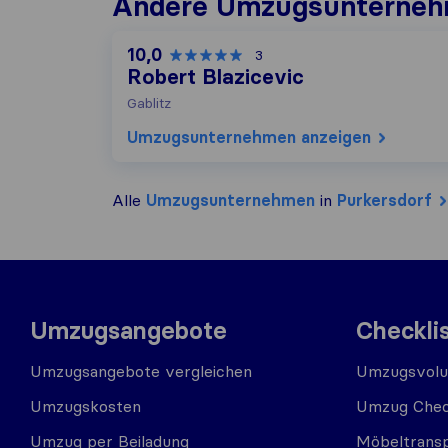
Andere Umzugs​unterneh
10,0
3
Robert Blazicevic
Gablitz
Umzugs​unternehmen anzeigen
Alle
Umzugs​unternehmen
in
Purkersdorf
Umzugsangebote
Checkli
Umzugsangebote vergleichen
Umzugsvolu
Umzugskosten
Umzug Chec
Umzug per Beiladung
Möbeltrans