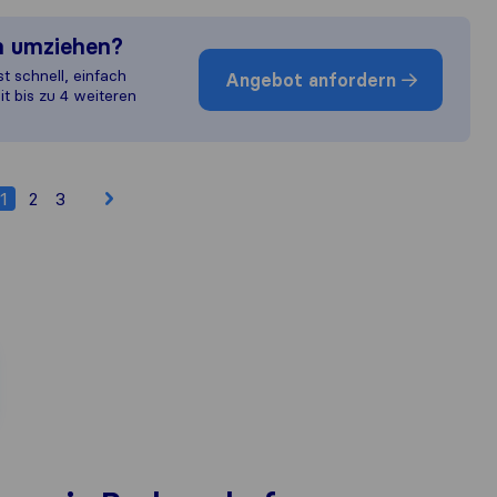
n umziehen?
st schnell, einfach
Angebot anfordern
it bis zu 4 weiteren
1
2
3