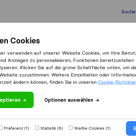
Suche
Auslandsumzug
Container Umzug
Dienste
Umz
en Cookies
rsdorf
Meinumzugsprofi KG
ner verwenden auf unserer Website Cookies, um Ihre Benut
und Anzeigen zu personalisieren, Funktionen bereitzustellen
ysieren. Klicken Sie auf die grüne Schaltfläche unten, um
Website zuzustimmen. Weitere Einzelheiten oder Information
erzeit ändern können, finden Sie in unseren
Cookie-Richtlini
eptieren
 schreiben
Optionen auswählen
mzugs​
E
Präferenz (1)
Statistik (5)
Werbe-Cookies (1)