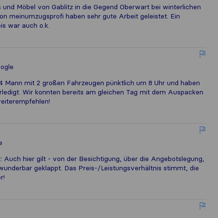
 und Möbel von Gablitz in die Gegend Oberwart bei winterlichen
on meinumzugsprofi haben sehr gute Arbeit geleistet. Ein
is war auch o.k.
ogle
 4 Mann mit 2 großen Fahrzeugen pünktlich um 8 Uhr und haben
ledigt. Wir konnten bereits am gleichen Tag mit dem Auspacken
weiterempfehlen!
e
: Auch hier gilt - von der Besichtigung, über die Angebotslegung,
s wunderbar geklappt. Das Preis-/Leistungsverhältnis stimmt, die
r!