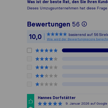
Was ist der beste Rat, den Sie Ihren Ku
Dieses Umzugsunternehmen hat diese Frage 
Um Ihn
Bewertungen
56
Sirelo 
basierend auf
56
Sire
10,0
Alle g
Wie wird der Bewertungsscore berech
Hannes Dorfstätter
9. Januar 2026
auf Google