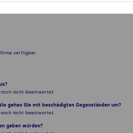
firma verfügbar.
us?
noch nicht beantwortet.
? Wie gehen Sie mit beschädigten Gegenständen um?
noch nicht beantwortet.
nden geben würden?