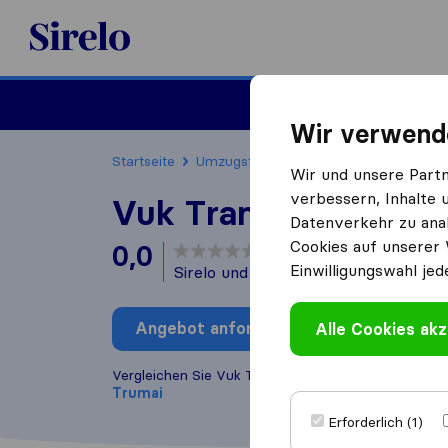
Sirelo.at
Umzug
Wir verwend
Startseite
Umzugsfirmen
Umzugsfirmen Truma
Wir und unsere Part
verbessern, Inhalte 
Vuk Transport
Datenverkehr zu anal
Cookies auf unserer 
0,0
basierend auf
0
Einwilligungswahl jed
Sirelo und Google Bewertungen
i
Angebot anfordern
Alle Cookies akz
Bewertung
Vergleichen Sie Vuk Transport mit anderen
Umzugs
Trumai
Erforderlich (1)