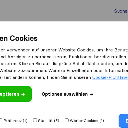
Suche
Auslandsumzug
Container Umzug
Dienste
Umz
en Cookies
i
Vuk Transport
ner verwenden auf unserer Website Cookies, um Ihre Benut
und Anzeigen zu personalisieren, Funktionen bereitzustellen
ysieren. Klicken Sie auf die grüne Schaltfläche unten, um
Website zuzustimmen. Weitere Einzelheiten oder Information
erzeit ändern können, finden Sie in unseren
Cookie-Richtlini
eptieren
 schreiben
Optionen auswählen
​unternehmen
aus
E
Präferenz (1)
Statistik (5)
Werbe-Cookies (1)