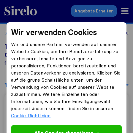
Sirelo.at
Angebote Erhalten
Wir verwenden Cookies
Startseite
Umzugsfirmen
Umzugsfirmen Tulln an der Donau
Wir und unsere Partner verwenden auf unserer
Top 10 Umzugs​unternehmen in Tulln an
Website Cookies, um Ihre Benutzererfahrung zu
der Donau
verbessern, Inhalte und Anzeigen zu
1 Umzugs​unternehmen gefunden in Tulln an der Donau
personalisieren, Funktionen bereitzustellen und
unseren Datenverkehr zu analysieren. Klicken Sie
auf die grüne Schaltfläche unten, um der
Filter
Sortieren nach:
Verwendung von Cookies auf unserer Website
zuzustimmen. Weitere Einzelheiten oder
Informationen, wie Sie Ihre Einwilligungswahl
SSE Umzüge
jederzeit ändern können, finden Sie in unseren
Cookie-Richtlinien
.
0,0
0