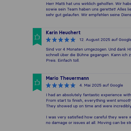
Herr Matti hat uns wirklich geholfen. Wir ha
sowie sein Team haben uns gerettet! Alles lie
sehr gut gelaufen. Wir empfehlen seine Diens
Karin Heuchert
12. August 2025
auf Googl
Sind vor 4 Monaten umgezogen. Und dank HR. 
schnell über die Bühne gegangen. Kann ich z
Preis. Einfach toll.
Mario Theuermann
4. Mai 2025
auf Google
I had an absolutely fantastic experience wit
From start to finish, everything went smoot
They showed up on time and were incredibly r
I was very satisfied how careful they were wi
no damage or issues at all. Moving can be str