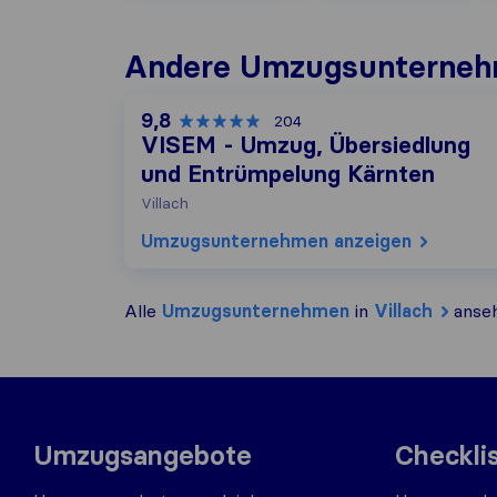
Andere Umzugs​unternehm
9,8
204
VISEM - Umzug, Übersiedlung
und Entrümpelung Kärnten
Villach
Umzugs​unternehmen anzeigen
Alle
Umzugs​unternehmen
in
Villach
anse
Umzugsangebote
Checkli