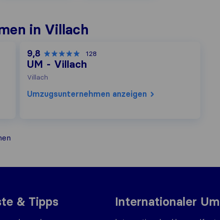
en in Villach
9,8
128
UM - Villach
Villach
Umzugs​unternehmen anzeigen
hen
ste & Tipps
Internationaler U