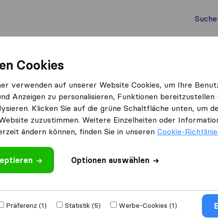
Suche
Auslandsumzug
Container Umzug
Dienste
Umz
en Cookies
h
TM Transport Tobias Matti
ner verwenden auf unserer Website Cookies, um Ihre Benut
und Anzeigen zu personalisieren, Funktionen bereitzustellen
 Matti
ysieren. Klicken Sie auf die grüne Schaltfläche unten, um
Website zuzustimmen. Weitere Einzelheiten oder Information
erzeit ändern können, finden Sie in unseren
Cookie-Richtlini
eptieren
 schreiben
Optionen auswählen
eren
Umzugs​
E
Präferenz (1)
Statistik (5)
Werbe-Cookies (1)