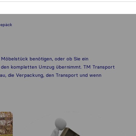
gepäck
n Möbelstück benötigen, oder ob Sie ein
 den kompletten Umzug übernimmt. TM Transport
au, die Verpackung, den Transport und wenn