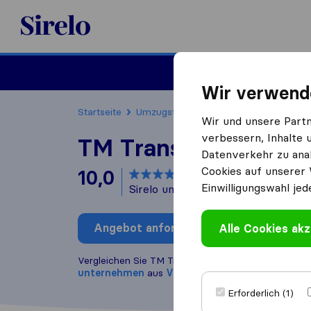
Sirelo.at
Umzug
Wir verwend
Startseite
Umzugsfirmen
Umzugsfirmen Villac
Wir und unsere Part
verbessern, Inhalte 
TM Transport Tobias
Datenverkehr zu anal
Cookies auf unserer 
10,0
basierend auf
67
Einwilligungswahl jed
Sirelo und Google Bewertungen
i
Angebot anfordern
Alle Cookies akz
Bewertung
Vergleichen Sie TM Transport Tobias Matti mit and
unternehmen
aus
Villach
Erforderlich (1)