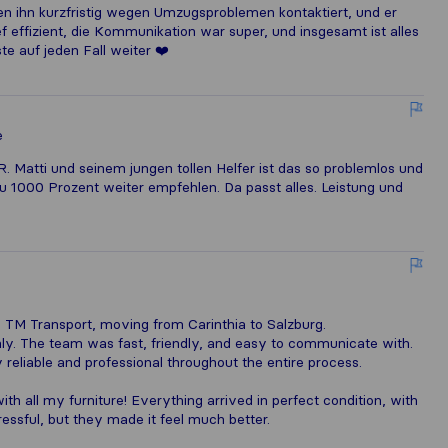
ben ihn kurzfristig wegen Umzugsproblemen kontaktiert, und er
f effizient, die Kommunikation war super, und insgesamt ist alles
te auf jeden Fall weiter ❤️
e
Matti und seinem jungen tollen Helfer ist das so problemlos und
u 1000 Prozent weiter empfehlen. Da passt alles. Leistung und
h TM Transport, moving from Carinthia to Salzburg.
hly. The team was fast, friendly, and easy to communicate with.
eliable and professional throughout the entire process.
th all my furniture! Everything arrived in perfect condition, with
essful, but they made it feel much better.