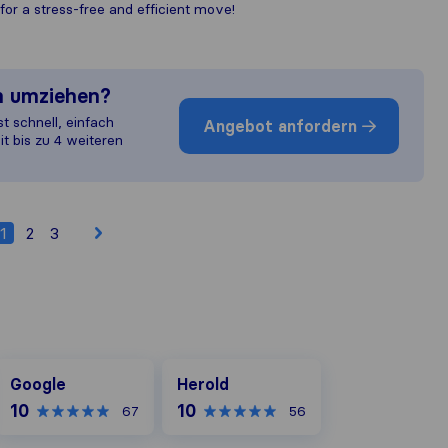
or a stress-free and efficient move!
n umziehen?
st schnell, einfach
Angebot anfordern
it bis zu 4 weiteren
1
2
3
Google
Herold
Google
Herold
10
10
67
56