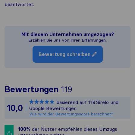
beantwortet.
Mit diesem Unternehmen umgezogen?
Erzählen Sie uns von Ihren Erfahrungen.
Bewertung schreiben
Um Ihnen ein vol
Bewertungen
119
Sirelo ist nicht 
basierend auf
119
Sirelo und
Alle gesammelten
10,0
Google Bewertungen
Wie wird der Bewertungsscore berechnet?
100%
der Nutzer empfehlen dieses Umzugs​
unternehmen weiter.