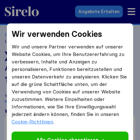
Sirelo.at
Angebote Erhalten
Wir verwenden Cookies
Startseite
Umzugsfirmen
Umzugsfirmen Wien
A.P.P.
LOGISTIC
Wir und unsere Partner verwenden auf unserer
Website Cookies, um Ihre Benutzererfahrung zu
BESTBEWERTETES UMZUGSUNTERNEHMEN
verbessern, Inhalte und Anzeigen zu
A.P.P. LOGISTIC
personalisieren, Funktionen bereitzustellen und
unseren Datenverkehr zu analysieren. Klicken Sie
10,0
basierend auf
119
auf die grüne Schaltfläche unten, um der
Sirelo und Google Bewertungen
i
Verwendung von Cookies auf unserer Website
Vergleichen Sie A.P.P. LOGISTIC mit anderen
Umzugs​
zuzustimmen. Weitere Einzelheiten oder
unternehmen
aus
Wien
Informationen, wie Sie Ihre Einwilligungswahl
Was Kunden sagen
jederzeit ändern können, finden Sie in unseren
Cookie-Richtlinien
.
Professionell (4)
Preis (2)
Kommunikation (2)