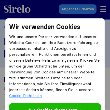
Sirelo.at
Angebote Erhalten
Wir verwenden Cookies
Zurück zum Profil
Wir und unsere Partner verwenden auf unserer
B.E.T Transport
Website Cookies, um Ihre Benutzererfahrung zu
verbessern, Inhalte und Anzeigen zu
bewerten
personalisieren, Funktionen bereitzustellen und
unseren Datenverkehr zu analysieren. Klicken Sie
auf die grüne Schaltfläche unten, um der
Verwendung von Cookies auf unserer Website
Ihre Umzugserfahrung
zuzustimmen. Weitere Einzelheiten oder
Informationen, wie Sie Ihre Einwilligungswahl
Umgezogen aus
jederzeit ändern können, finden Sie in unseren
Cookie-Richtlinien
.
Stadt