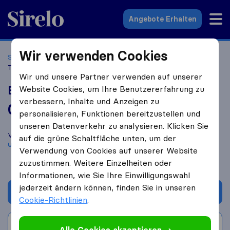
Sirelo.at
Angebote Erhalten
Wir verwenden Cookies
Startseite
Umzugsfirmen
Umzugsfirmen Wien
B.E.T
Transport
Wir und unsere Partner verwenden auf unserer
B.E.T Transport
Website Cookies, um Ihre Benutzererfahrung zu
verbessern, Inhalte und Anzeigen zu
0,0
basierend auf
0
personalisieren, Funktionen bereitzustellen und
Sirelo und Google Bewertungen
i
unseren Datenverkehr zu analysieren. Klicken Sie
Vergleichen Sie B.E.T Transport mit anderen
Umzugs​
auf die grüne Schaltfläche unten, um der
unternehmen
aus
Wien
Verwendung von Cookies auf unserer Website
zuzustimmen. Weitere Einzelheiten oder
Informationen, wie Sie Ihre Einwilligungswahl
jederzeit ändern können, finden Sie in unseren
Angebot anfordern
Cookie-Richtlinien
.
Bewertung schreiben