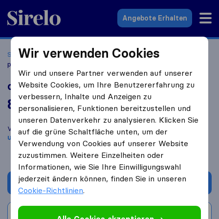
Sirelo.at
Angebote Erhalten
Wir verwenden Cookies
Startseite
Umzugsfirmen
Umzugsfirmen Wien
cargo-
partner GmbH
Wir und unsere Partner verwenden auf unserer
cargo-partner GmbH
Website Cookies, um Ihre Benutzererfahrung zu
verbessern, Inhalte und Anzeigen zu
8,2
basierend auf
113
personalisieren, Funktionen bereitzustellen und
Sirelo und Google Bewertungen
i
unseren Datenverkehr zu analysieren. Klicken Sie
Vergleichen Sie cargo-partner GmbH mit anderen
Umzugs​
auf die grüne Schaltfläche unten, um der
unternehmen
aus
Wien
Verwendung von Cookies auf unserer Website
zuzustimmen. Weitere Einzelheiten oder
Informationen, wie Sie Ihre Einwilligungswahl
jederzeit ändern können, finden Sie in unseren
Angebot anfordern
Cookie-Richtlinien
.
Bewertung schreiben