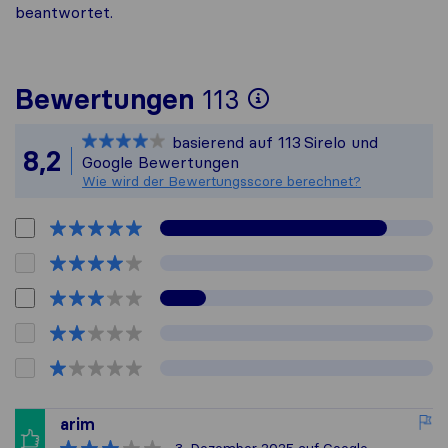
beantwortet.
Um Ihnen ein 
Bewertungen
113
Sirelo ist nich
basierend auf
113
Sirelo und
Alle gesammel
8,2
Google Bewertungen
Wie wird der Bewertungsscore berechnet?
arim