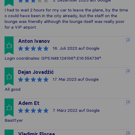
3. Dezember 2025
auf Google
I had to wait 2 hours for my car to leave the plane, by the time
o could have been in the city already, but the staff on the
lounge was friendly although the lounge itself was really poor
for a VIP airport.
Anton Ivanov
16. Juli 2023
auf Google
Login coordinates: GPS:N48.124166°;E16.554734°.
Dejan Jovadžić
17. Mai 2023
auf Google
All good
Adem Et
7. März 2022
auf Google
Basit1yer
Vladimir Flocea