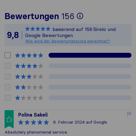
Um Ihnen ein 
Bewertungen
156
Sirelo ist nic
basierend auf
156
Sirelo und
Alle gesammel
9,8
Google Bewertungen
Wie wird der Bewertungsscore berechnet?
Polina Sakeli
6. Februar 2024
auf Google
Absolutely phenomenal service.