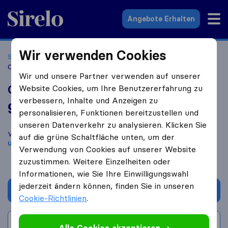
Sirelo.at
Angebote Erhalten
Wir verwenden Cookies
Startseite
Umzugsfirmen
Umzugsfirmen Wien
Cargotransport
Wir und unsere Partner verwenden auf unserer
Cargotransport
Website Cookies, um Ihre Benutzererfahrung zu
verbessern, Inhalte und Anzeigen zu
9,8
basierend auf
156
personalisieren, Funktionen bereitzustellen und
Sirelo und Google Bewertungen
i
unseren Datenverkehr zu analysieren. Klicken Sie
Vergleichen Sie Cargotransport mit anderen
Umzugs​
auf die grüne Schaltfläche unten, um der
unternehmen
aus
Wien
Verwendung von Cookies auf unserer Website
zuzustimmen. Weitere Einzelheiten oder
Informationen, wie Sie Ihre Einwilligungswahl
jederzeit ändern können, finden Sie in unseren
Angebot anfordern
Cookie-Richtlinien
.
Bewertung schreiben