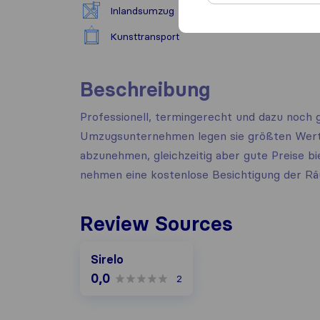
Inlandsumzug
LKW +
Kunsttransport
Beschreibung
Professionell, termingerecht und dazu noch g
Umzugsunternehmen legen sie größten Wert 
abzunehmen, gleichzeitig aber gute Preise b
nehmen eine kostenlose Besichtigung der Räu
Review Sources
Sirelo
0,0
2