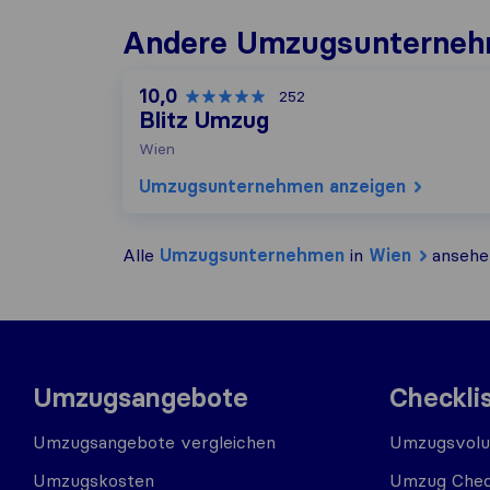
Andere Umzugs​unterneh
10,0
252
Blitz Umzug
Wien
Umzugs​unternehmen anzeigen
Alle
Umzugs​unternehmen
in
Wien
ansehe
Umzugsangebote
Checkli
Umzugsangebote vergleichen
Umzugsvolu
Umzugskosten
Umzug Chec