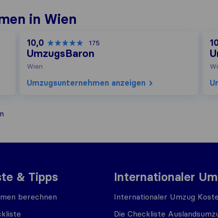
men in Wien
10,0
1
175
UmzugsBaron
U
Wien
Wi
Umzugs​unternehmen anzeigen
U
n
ste & Tipps
Internationaler U
men berechnen
Internationaler Umzug Kost
kliste
Die Checkliste Auslandsumz