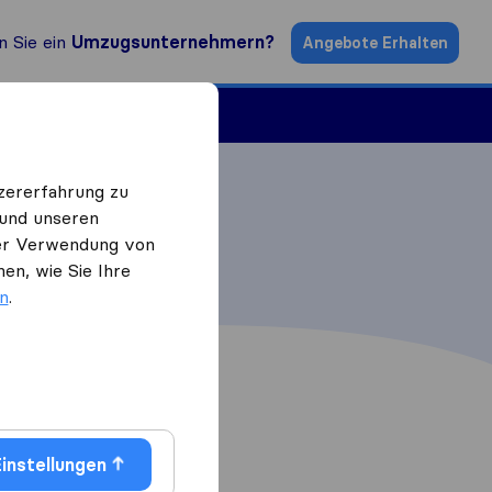
n Sie ein
Umzugsunternehmern?
Angebote Erhalten
ugsfirmen
zererfahrung zu
 und unseren
 der Verwendung von
en, wie Sie Ihre
en
.
instellungen