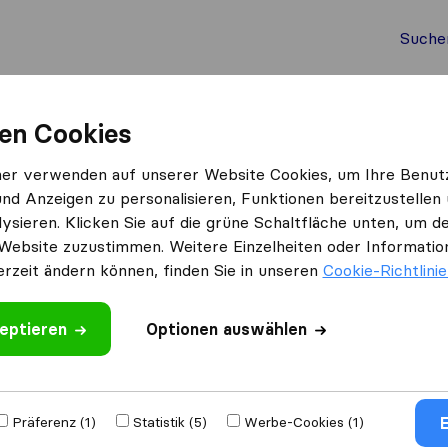
Suche
Auslandsumzug
Container Umzug
Dienste
Umz
en Cookies
Die Schnell Möbelpacker
ner verwenden auf unserer Website Cookies, um Ihre Benut
und Anzeigen zu personalisieren, Funktionen bereitzustellen
cker
ysieren. Klicken Sie auf die grüne Schaltfläche unten, um
Website zuzustimmen. Weitere Einzelheiten oder Information
rnehmen nicht
 Umzugs​
erzeit ändern können, finden Sie in unseren
Cookie-Richtlini
eptieren
Optionen auswählen
E
Präferenz (1)
Statistik (5)
Werbe-Cookies (1)