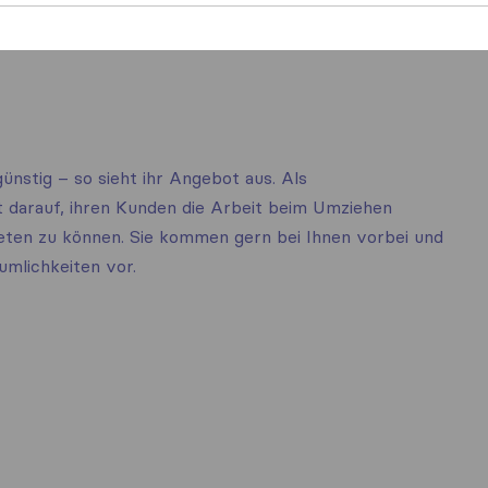
 Fahrer mieten
Klaviertransport
ünstig – so sieht ihr Angebot aus. Als
darauf, ihren Kunden die Arbeit beim Umziehen
ieten zu können. Sie kommen gern bei Ihnen vorbei und
mlichkeiten vor.