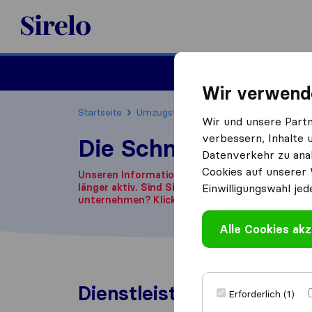
Sirelo.at
Umzug
Wir verwend
Startseite
Umzugsfirmen
Umzugsfirmen Wien
Wir und unsere Part
verbessern, Inhalte 
Die Schnell Möbelpa
Datenverkehr zu anal
Cookies auf unserer 
Unseren Informationen zufolge ist dieses Unte
länger aktiv.
Sind Sie auf der Suche nach einem
Einwilligungswahl jed
unternehmen? Klicken Sie
hier
.
Alle Cookies akz
Dienstleistungen
Erforderlich (1)