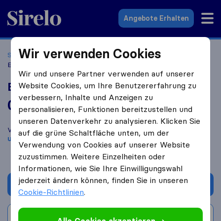
Sirelo.at
Angebote Erhalten
Wir verwenden Cookies
Startseite
Umzugsfirmen
Umzugsfirmen Wien
Entrümpelungs Held
Wir und unsere Partner verwenden auf unserer
Entrümpelungs Held
Website Cookies, um Ihre Benutzererfahrung zu
verbessern, Inhalte und Anzeigen zu
0,0
basierend auf
0
personalisieren, Funktionen bereitzustellen und
Sirelo und Google Bewertungen
i
unseren Datenverkehr zu analysieren. Klicken Sie
Vergleichen Sie Entrümpelungs Held mit anderen
Umzugs​
auf die grüne Schaltfläche unten, um der
unternehmen
aus
Wien
Verwendung von Cookies auf unserer Website
zuzustimmen. Weitere Einzelheiten oder
Informationen, wie Sie Ihre Einwilligungswahl
jederzeit ändern können, finden Sie in unseren
Angebot anfordern
Cookie-Richtlinien
.
Bewertung schreiben