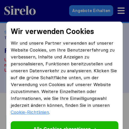
Sirelo.at
Angebote Erhalten
Wir verwenden Cookies
Startseite
Umzugsfirmen
Umzugsfirmen Wien
FAYA
Transporte
Wir und unsere Partner verwenden auf unserer
FAYA Transporte
Website Cookies, um Ihre Benutzererfahrung zu
verbessern, Inhalte und Anzeigen zu
Unseren Informationen zufolge ist dieses Unternehmen
personalisieren, Funktionen bereitzustellen und
nicht länger aktiv.
Sind Sie auf der Suche nach einem
Umzugs​unternehmen? Klicken Sie
unseren Datenverkehr zu analysieren. Klicken Sie
hier
.
auf die grüne Schaltfläche unten, um der
Verwendung von Cookies auf unserer Website
zuzustimmen. Weitere Einzelheiten oder
Informationen, wie Sie Ihre Einwilligungswahl
Übersicht
Bewertungen
Quellen
jederzeit ändern können, finden Sie in unseren
Cookie-Richtlinien
.