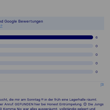
 ein vollständiges Bild von der Qu
st nicht für die Veröffentlichungsstan
und Google Bewertungen
ammelten Kundenbewertungen von Nut
t?
6
0
0
0
0
cht, die mir am Sonntag !!! in der früh eine Lagerhalle räumt.
er Anruf. GEFUNDEN hier bei Honest Entrümpelung. 😊 Die Jungs
 0 Komma Nix war alles ausgeräumt, vollständig geleert und