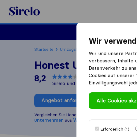
Sirelo.at
Umzug
Wir verwend
Startseite
Umzugsfirmen
Umzugsfirmen Wien
Wir und unsere Part
verbessern, Inhalte 
Honest Umzug & Tra
Datenverkehr zu anal
Cookies auf unserer 
8,2
basierend auf
9
Einwilligungswahl jed
Sirelo und Google Bewertungen
i
Angebot anfordern
Alle Cookies akz
Bewertung
Vergleichen Sie Honest Umzug & Transport mit an
unternehmen
aus
Wien
Erforderlich (1)