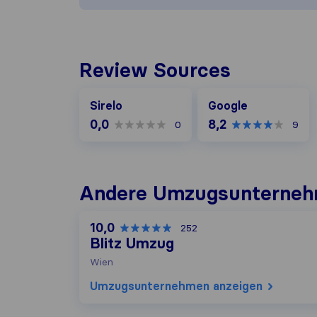
Review Sources
Google
Sirelo
Google
0,0
8,2
0
9
Andere Umzugs​unterneh
10,0
252
Blitz Umzug
Wien
Umzugs​unternehmen anzeigen