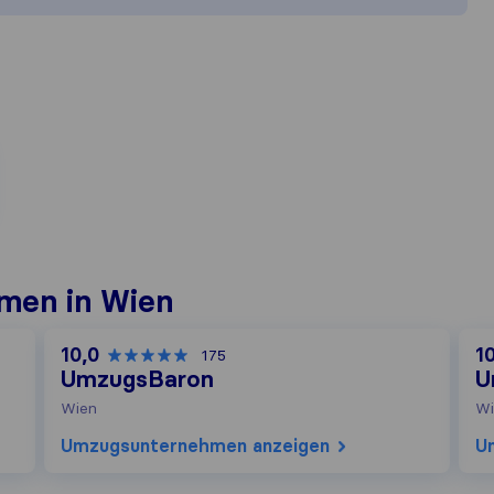
men in Wien
10,0
1
175
UmzugsBaron
U
Wien
Wi
Umzugs​unternehmen anzeigen
U