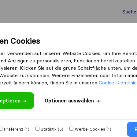
Suche
Auslandsumzug
Container Umzug
Dienste
Umz
en Cookies
Honest Umzug & Transport
ner verwenden auf unserer Website Cookies, um Ihre Benut
und Anzeigen zu personalisieren, Funktionen bereitzustellen
nsport
ysieren. Klicken Sie auf die grüne Schaltfläche unten, um
Website zuzustimmen. Weitere Einzelheiten oder Information
erzeit ändern können, finden Sie in unseren
Cookie-Richtlini
eptieren
 schreiben
Optionen auswählen
deren
Umzugs​
E
Präferenz (1)
Statistik (5)
Werbe-Cookies (1)