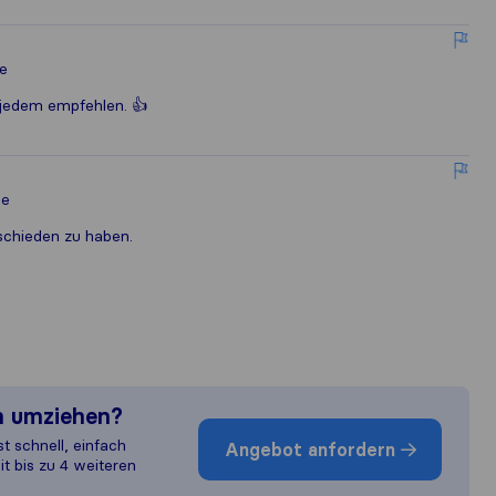
e
 jedem empfehlen. 👍
le
schieden zu haben.
n umziehen?
st schnell, einfach
Angebot anfordern
it bis zu 4 weiteren