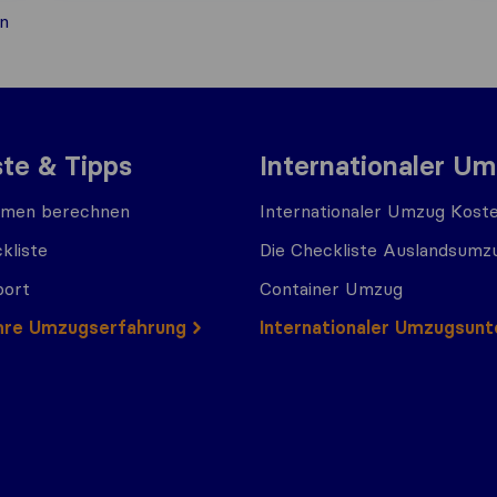
n
ste & Tipps
Internationaler U
men berechnen
Internationaler Umzug Kost
kliste
Die Checkliste Auslandsumz
port
Container Umzug
 Ihre Umzugserfahrung
Internationaler Umzugsun