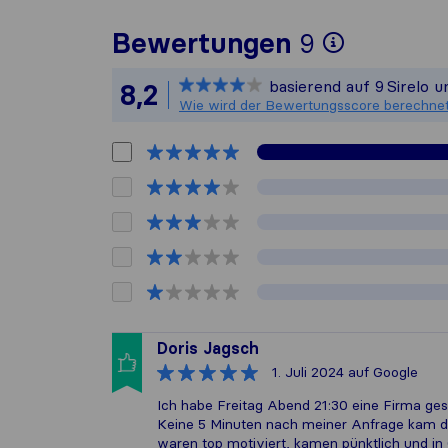
Um Ihnen
Bewertungen
9
Sirelo i
basierend auf
9
Sirelo 
8,2
Alle ges
Wie wird der Bewertungsscore berechne
Doris Jagsch
1. Juli 2024
auf Google
Ich habe Freitag Abend 21:30 eine Firma gesu
Keine 5 Minuten nach meiner Anfrage kam d
waren top motiviert, kamen pünktlich und in