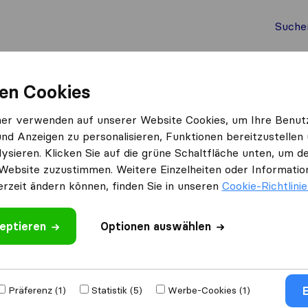
Suche
Auslandsumzug
Container Umzug
Dienste
Umz
en Cookies
Möbelpacker Austria
ner verwenden auf unserer Website Cookies, um Ihre Benut
und Anzeigen zu personalisieren, Funktionen bereitzustellen
ysieren. Klicken Sie auf die grüne Schaltfläche unten, um
Website zuzustimmen. Weitere Einzelheiten oder Information
erzeit ändern können, finden Sie in unseren
Cookie-Richtlini
eptieren
 schreiben
Optionen auswählen
mzugs​
E
Präferenz (1)
Statistik (5)
Werbe-Cookies (1)