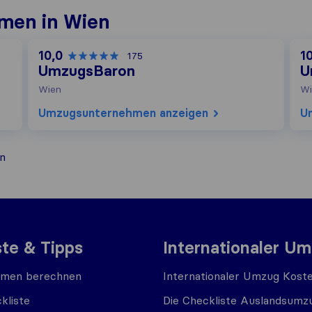
men in Wien
10,0
1
175
UmzugsBaron
U
Wien
Wi
Umzugs​unternehmen anzeigen
U
n
ste & Tipps
Internationaler U
men berechnen
Internationaler Umzug Kost
kliste
Die Checkliste Auslandsumz