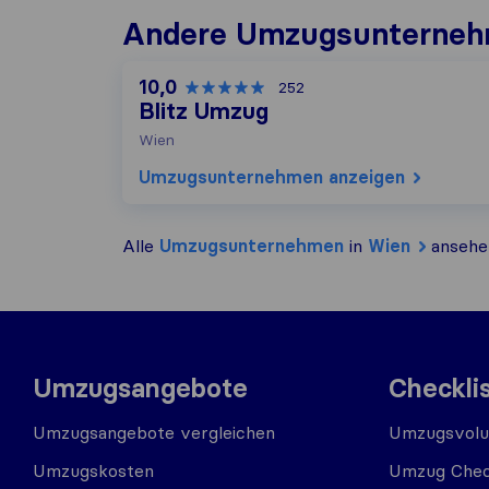
Andere Umzugs​unterneh
10,0
252
Blitz Umzug
Wien
Umzugs​unternehmen anzeigen
Alle
Umzugs​unternehmen
in
Wien
ansehe
Umzugsangebote
Checkli
Umzugsangebote vergleichen
Umzugsvolu
Umzugskosten
Umzug Chec