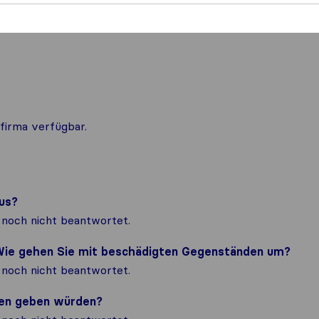
firma verfügbar.
us?
noch nicht beantwortet.
? Wie gehen Sie mit beschädigten Gegenständen um?
noch nicht beantwortet.
nden geben würden?