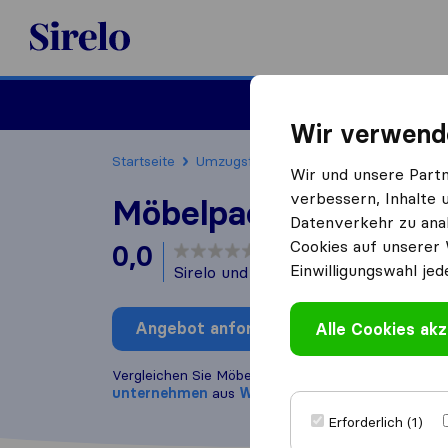
Sirelo.at
Umzug
Wir verwend
Startseite
Umzugsfirmen
Umzugsfirmen Wien
Wir und unsere Part
verbessern, Inhalte 
Möbelpacker Austria
Datenverkehr zu anal
Cookies auf unserer 
0,0
basierend auf
0
Einwilligungswahl jed
Sirelo und Google Bewertungen
i
Angebot anfordern
Alle Cookies akz
Bewertung
Vergleichen Sie Möbelpacker Austria mit anderen
U
unternehmen
aus
Wien
Erforderlich (1)