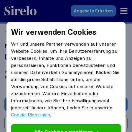
Sirelo.at
Angebote Erhalten
Wir verwenden Cookies
Startseite
Umzugsfirmen
Umzugsfirmen Wien
MoveHin
Wir und unsere Partner verwenden auf unserer
MoveHin
Website Cookies, um Ihre Benutzererfahrung zu
0,0
basierend auf
0
verbessern, Inhalte und Anzeigen zu
Sirelo und Google Bewertungen
i
personalisieren, Funktionen bereitzustellen und
Vergleichen Sie MoveHin mit anderen
Umzugs​unternehmen
unseren Datenverkehr zu analysieren. Klicken Sie
aus
Wien
auf die grüne Schaltfläche unten, um der
Verwendung von Cookies auf unserer Website
zuzustimmen. Weitere Einzelheiten oder
Informationen, wie Sie Ihre Einwilligungswahl
Angebot anfordern
jederzeit ändern können, finden Sie in unseren
Cookie-Richtlinien
.
Bewertung schreiben