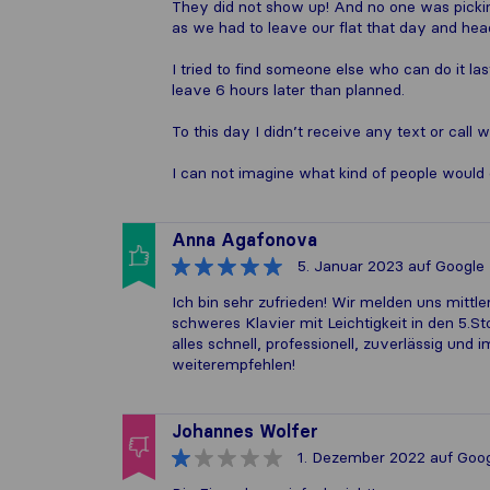
They did not show up! And no one was pickin
as we had to leave our flat that day and hea
I tried to find someone else who can do it l
leave 6 hours later than planned.
To this day I didn’t receive any text or call 
I can not imagine what kind of people would d
Anna Agafonova
5. Januar 2023
auf Google
Ich bin sehr zufrieden! Wir melden uns mittl
schweres Klavier mit Leichtigkeit in den 5.S
alles schnell, professionell, zuverlässig u
weiterempfehlen!
Johannes Wolfer
1. Dezember 2022
auf Goo