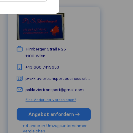
Himberger Straße 25
1100
Wien
+43 660 7419653
p-s-klaviertransport.business.site :// 🔗
psklaviertransport@gmail.com
Eine Änderung vorschlagen?
Angebot anfordern
+ 4 anderen Umzugs​unternehmen
vergleichen