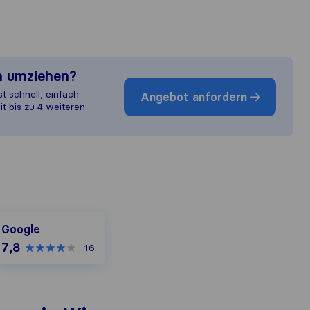
n umziehen?
st schnell, einfach
Angebot anfordern
it bis zu 4 weiteren
oogle
Google
7,8
16