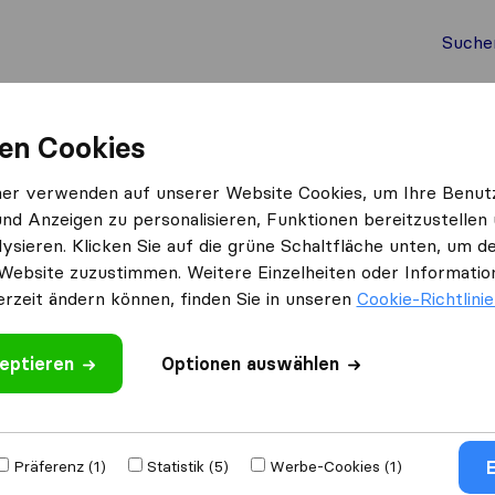
Suche
Auslandsumzug
Container Umzug
Dienste
Umz
en Cookies
P&S Klaviertransport
ner verwenden auf unserer Website Cookies, um Ihre Benut
und Anzeigen zu personalisieren, Funktionen bereitzustellen
t
ysieren. Klicken Sie auf die grüne Schaltfläche unten, um
Website zuzustimmen. Weitere Einzelheiten oder Information
erzeit ändern können, finden Sie in unseren
Cookie-Richtlini
eptieren
 schreiben
Optionen auswählen
Umzugs​
E
Präferenz (1)
Statistik (5)
Werbe-Cookies (1)