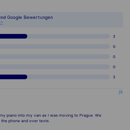
n ein vollständiges Bild von der Qu
ist nicht für die Veröffentlichungssta
 und Google Bewertungen
sammelten Kundenbewertungen von Nut
t?
3
0
0
0
3
 my piano into my van as I was moving to Prague. We
the phone and over texts.