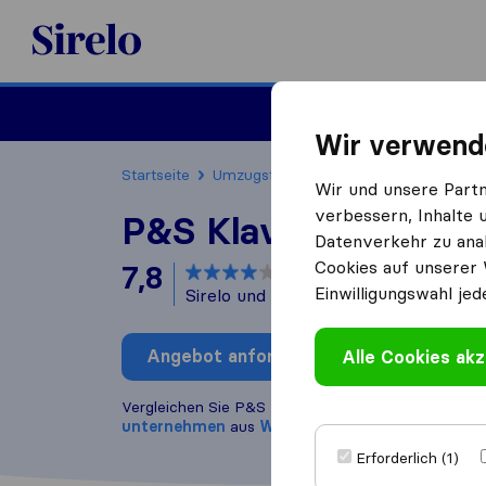
Sirelo.at
Umzug
Wir verwend
Startseite
Umzugsfirmen
Umzugsfirmen Wien
Wir und unsere Part
verbessern, Inhalte 
P&S Klaviertranspor
Datenverkehr zu anal
Cookies auf unserer 
7,8
basierend auf
16
Einwilligungswahl jed
Sirelo und Google Bewertungen
i
Angebot anfordern
Alle Cookies akz
Bewertung
Vergleichen Sie P&S Klaviertransport mit anderen
unternehmen
aus
Wien
Erforderlich (1)