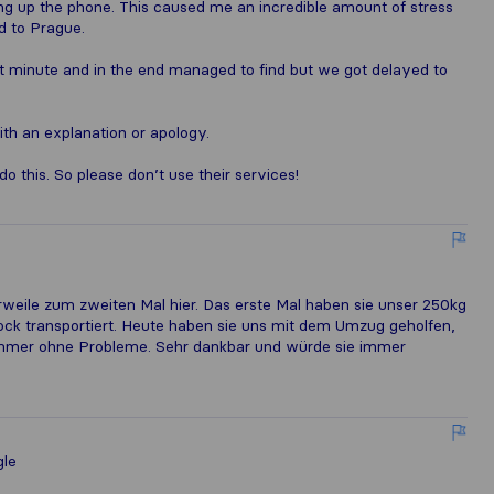
g up the phone. This caused me an incredible amount of stress
d to Prague.
ast minute and in the end managed to find but we got delayed to
with an explanation or apology.
o this. So please don’t use their services!
erweile zum zweiten Mal hier. Das erste Mal haben sie unser 250kg
tock transportiert. Heute haben sie uns mit dem Umzug geholfen,
nd immer ohne Probleme. Sehr dankbar und würde sie immer
gle