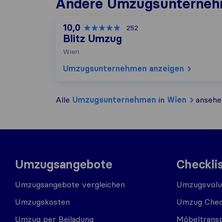
Andere Umzugs​unterneh
10,0
252
Blitz Umzug
Wien
Umzugs​unternehmen anzeigen
Alle
Umzugs​unternehmen
in
Wien
ansehe
Umzugsangebote
Checkli
Umzugsangebote vergleichen
Umzugsvolu
Umzugskosten
Umzug Chec
Umzug per Beiladung
Möbeltrans