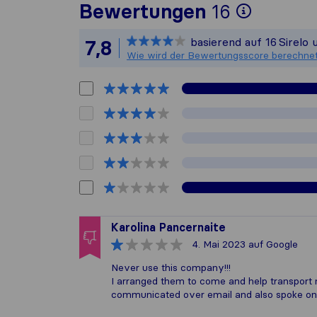
Um Ihne
Bewertungen
16
Sirelo 
basierend auf
16
Sirelo
7,8
Alle ge
Wie wird der Bewertungsscore berechne
Karolina Pancernaite
4. Mai 2023
auf Google
Never use this company!!!
I arranged them to come and help transport
communicated over email and also spoke on 