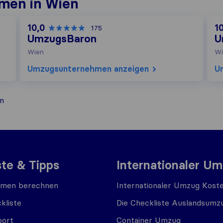
men in Wien
10,0
1
175
UmzugsBaron
U
Wien
Wi
Umzugs​unternehmen anzeigen
U
n
ste & Tipps
Internationaler U
men berechnen
Internationaler Umzug Kost
kliste
Die Checkliste Auslandsumz
port
Container Umzug