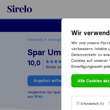
Sirelo.at
Umzug
Wir verwend
Startseite
Umzugsfirmen
Umzugsfirmen Wien
Wir und unsere Part
verbessern, Inhalte 
Spar Umzug Wien
Datenverkehr zu anal
Cookies auf unserer 
10,0
basierend auf
10
Einwilligungswahl jed
Sirelo und Google Bewertungen
i
Angebot anfordern
Alle Cookies akz
Bewertung
Vergleichen Sie Spar Umzug Wien mit anderen
Umz
aus
Wien
Erforderlich (1)