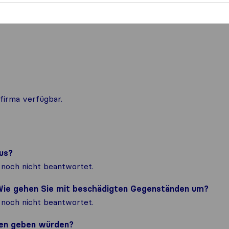
firma verfügbar.
us?
noch nicht beantwortet.
? Wie gehen Sie mit beschädigten Gegenständen um?
noch nicht beantwortet.
nden geben würden?