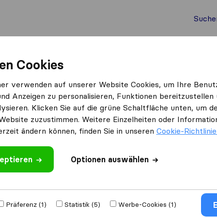
Suche
Auslandsumzug
Container Umzug
Dienste
Umz
en Cookies
Spar Umzug Wien
ner verwenden auf unserer Website Cookies, um Ihre Benut
und Anzeigen zu personalisieren, Funktionen bereitzustellen
ysieren. Klicken Sie auf die grüne Schaltfläche unten, um
Website zuzustimmen. Weitere Einzelheiten oder Information
erzeit ändern können, finden Sie in unseren
Cookie-Richtlini
eptieren
 schreiben
Optionen auswählen
ugs​unternehmen
E
Präferenz (1)
Statistik (5)
Werbe-Cookies (1)