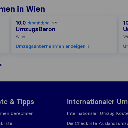
men in Wien
10,0
1
175
UmzugsBaron
U
Wien
Wi
Umzugs​unternehmen anzeigen
U
n
ste & Tipps
Internationaler U
men berechnen
Internationaler Umzug Kost
kliste
Die Checkliste Auslandsumz