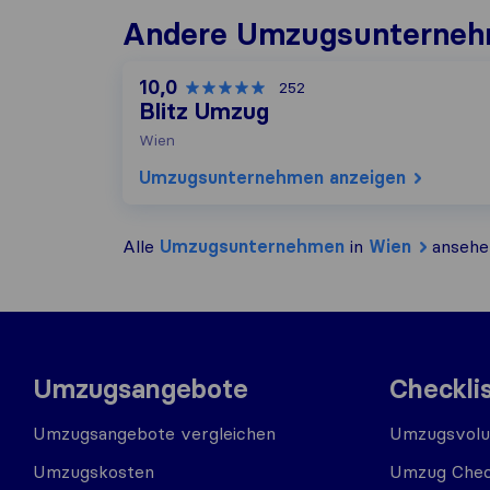
Andere Umzugs​unterneh
10,0
252
Blitz Umzug
Wien
Umzugs​unternehmen anzeigen
Alle
Umzugs​unternehmen
in
Wien
ansehe
Umzugsangebote
Checkli
Umzugsangebote vergleichen
Umzugsvolu
Umzugskosten
Umzug Chec