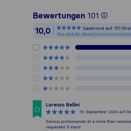
Um Ihn
Bewertungen
101
Sirelo
basierend auf
101
Sir
10,0
Alle g
Wie wird der Bewertungsscore berech
Lorenzo Bellini
19. September 2024
auf Go
Serious professionals at a more than reason
requested. 5 stars!