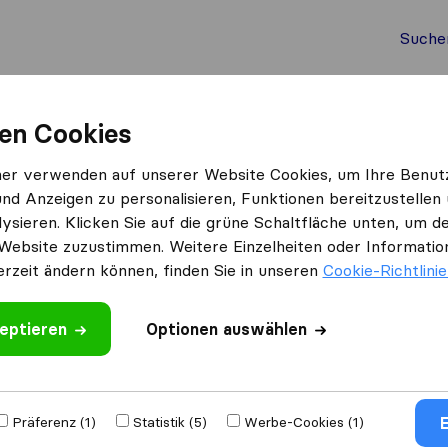
Suche
Auslandsumzug
Container Umzug
Dienste
Umz
en Cookies
SpesUmzug & Klaviertransport Wien
ner verwenden auf unserer Website Cookies, um Ihre Benut
und Anzeigen zu personalisieren, Funktionen bereitzustellen
ysieren. Klicken Sie auf die grüne Schaltfläche unten, um
n
Website zuzustimmen. Weitere Einzelheiten oder Information
erzeit ändern können, finden Sie in unseren
Cookie-Richtlini
eptieren
Optionen auswählen
 schreiben
n mit anderen
E
Präferenz (1)
Statistik (5)
Werbe-Cookies (1)