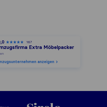
0,0
167
mzugsfirma Extra Möbelpacker
en
mzugs​unternehmen anzeigen
Sirelo.at