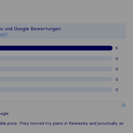
en ein vollständiges Bild von der Q
 ist nicht für die Veröffentlichungsst
elo und Google Bewertungen
esammelten Kundenbewertungen von Nu
net?
5
0
0
0
0
ogle
able price. They moved my piano in flawlessly and punctually as