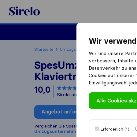
Sirelo.at
Umzug
Wir verwend
Startseite
Umzugsfirmen
Umzugsfirmen Wien
Wir und unsere Part
verbessern, Inhalte 
SpesUmzug &
Datenverkehr zu anal
Klaviertransport Wie
Cookies auf unserer 
Einwilligungswahl jed
10,0
basierend auf
101
Sirelo und Google Bewertungen
i
Alle Cookies akz
Angebot anfordern
Bewertung
Vergleichen Sie SpesUmzug & Klaviertransport Wie
Erforderlich (1)
Umzugs​unternehmen
aus
Wien