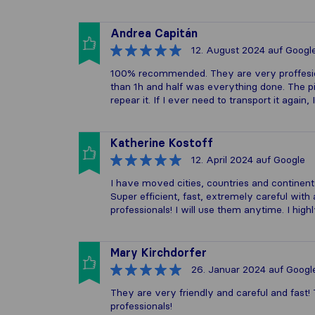
Andrea Capitán
12. August 2024
auf Googl
100% recommended. They are very proffesional
than 1h and half was everything done. The pi
repear it. If I ever need to transport it agai
Katherine Kostoff
12. April 2024
auf Google
I have moved cities, countries and continen
Super efficient, fast, extremely careful with 
professionals! I will use them anytime. I hi
Mary Kirchdorfer
26. Januar 2024
auf Googl
They are very friendly and careful and fast! T
professionals!