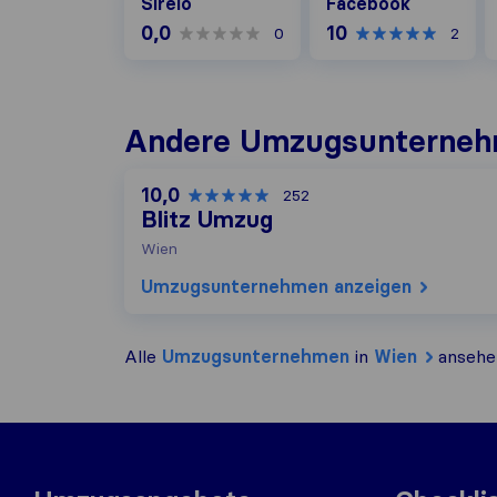
Sirelo
Facebook
0,0
10
0
2
Andere Umzugs​unterneh
10,0
252
Blitz Umzug
Wien
Umzugs​unternehmen anzeigen
Alle
Umzugs​unternehmen
in
Wien
ansehe