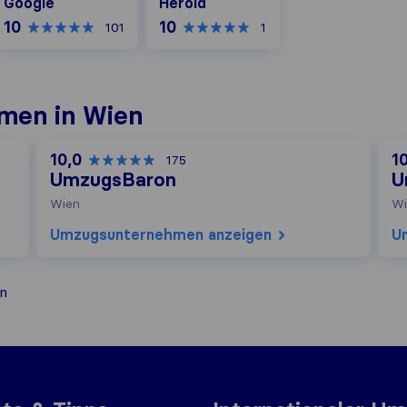
Google
Herold
10
10
101
1
men in Wien
10,0
1
175
UmzugsBaron
U
Wien
Wi
Umzugs​unternehmen anzeigen
U
n