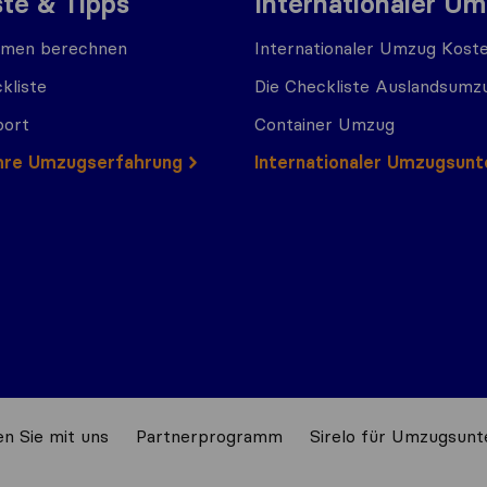
ste & Tipps
Internationaler U
men berechnen
Internationaler Umzug Kost
kliste
Die Checkliste Auslandsumz
port
Container Umzug
 Ihre Umzugserfahrung
Internationaler Umzugsun
n Sie mit uns
Partnerprogramm
Sirelo für Umzugsun