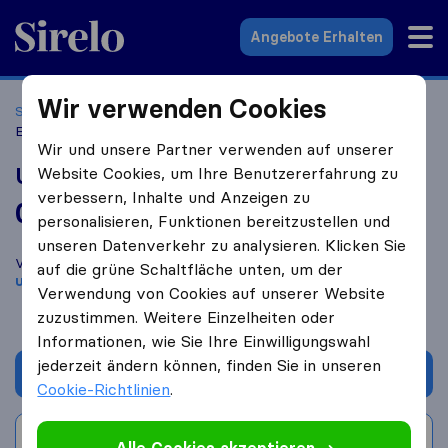
Sirelo.at
Angebote Erhalten
Wir verwenden Cookies
Startseite
Umzugsfirmen
Umzugsfirmen Wien
Umzug
Experten
Wir und unsere Partner verwenden auf unserer
Umzug Experten
Website Cookies, um Ihre Benutzererfahrung zu
verbessern, Inhalte und Anzeigen zu
0,0
basierend auf
0
personalisieren, Funktionen bereitzustellen und
Sirelo und Google Bewertungen
i
unseren Datenverkehr zu analysieren. Klicken Sie
Vergleichen Sie Umzug Experten mit anderen
Umzugs​
auf die grüne Schaltfläche unten, um der
unternehmen
aus
Wien
Verwendung von Cookies auf unserer Website
zuzustimmen. Weitere Einzelheiten oder
Informationen, wie Sie Ihre Einwilligungswahl
jederzeit ändern können, finden Sie in unseren
Angebot anfordern
Cookie-Richtlinien
.
Bewertung schreiben