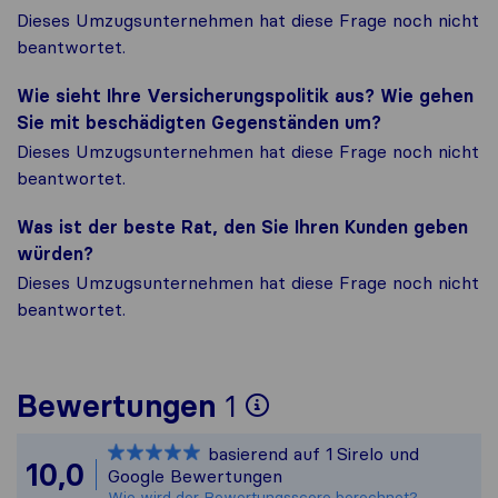
Dieses Umzugsunternehmen hat diese Frage noch nicht
beantwortet.
Wie sieht Ihre Versicherungspolitik aus? Wie gehen
Sie mit beschädigten Gegenständen um?
Dieses Umzugsunternehmen hat diese Frage noch nicht
beantwortet.
Was ist der beste Rat, den Sie Ihren Kunden geben
würden?
Dieses Umzugsunternehmen hat diese Frage noch nicht
beantwortet.
Um Ihnen ein vol
Bewertungen
1
Sirelo ist nicht 
basierend auf
1
Sirelo und
Alle gesammelten
10,0
Google Bewertungen
Wie wird der Bewertungsscore berechnet?