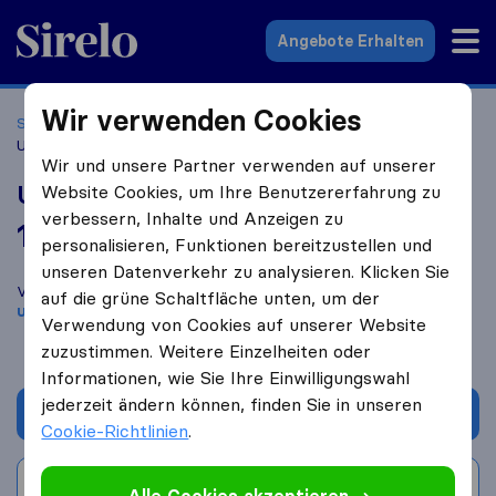
Sirelo.at
Angebote Erhalten
Wir verwenden Cookies
Startseite
Umzugsfirmen
Umzugsfirmen Wien
UmzugLand
Wir und unsere Partner verwenden auf unserer
UmzugLand
Website Cookies, um Ihre Benutzererfahrung zu
verbessern, Inhalte und Anzeigen zu
10,0
basierend auf
1
personalisieren, Funktionen bereitzustellen und
Sirelo und Google Bewertungen
i
unseren Datenverkehr zu analysieren. Klicken Sie
Vergleichen Sie UmzugLand mit anderen
Umzugs​
auf die grüne Schaltfläche unten, um der
unternehmen
aus
Wien
Verwendung von Cookies auf unserer Website
zuzustimmen. Weitere Einzelheiten oder
Informationen, wie Sie Ihre Einwilligungswahl
jederzeit ändern können, finden Sie in unseren
Angebot anfordern
Cookie-Richtlinien
.
Bewertung schreiben