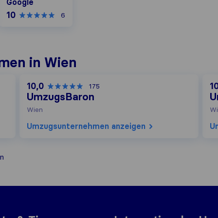
Google
10
6
men in Wien
10,0
1
175
UmzugsBaron
U
Wien
Wi
Umzugs​unternehmen anzeigen
U
n