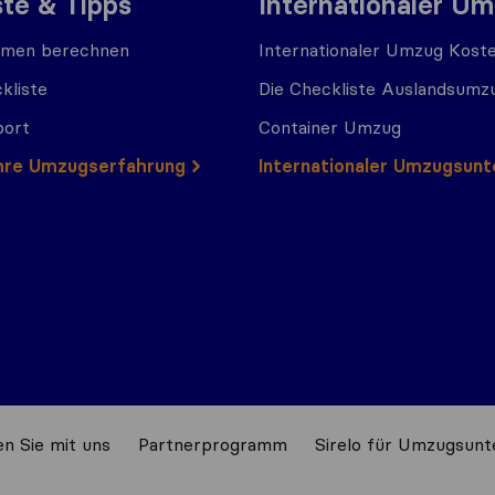
ste & Tipps
Internationaler U
men berechnen
Internationaler Umzug Kost
kliste
Die Checkliste Auslandsumz
port
Container Umzug
 Ihre Umzugserfahrung
Internationaler Umzugsun
n Sie mit uns
Partnerprogramm
Sirelo für Umzugsun