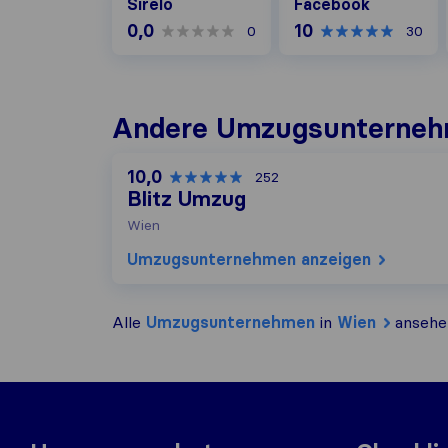
Sirelo
Facebook
0,0
10
0
30
Andere Umzugs​unterneh
10,0
252
Blitz Umzug
Wien
Umzugs​unternehmen anzeigen
Alle
Umzugs​unternehmen
in
Wien
ansehe