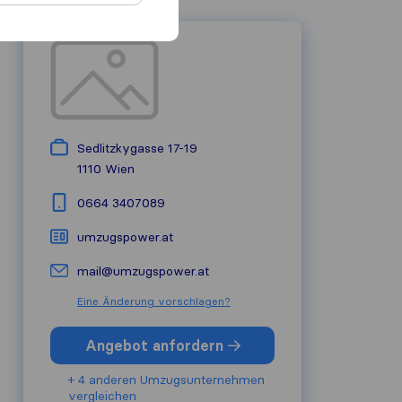
Sedlitzkygasse 17-19
1110
Wien
0664 3407089
umzugspower.at
mail@umzugspower.at
Eine Änderung vorschlagen?
Angebot anfordern
+ 4 anderen Umzugs​unternehmen
vergleichen