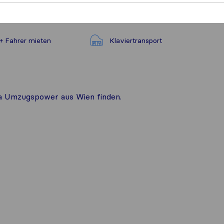
 Fahrer mieten
Klaviertransport
ma Umzugspower aus Wien finden.