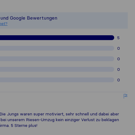
 ein vollständiges Bild von der Qu
st nicht für die Veröffentlichungsstan
o und Google Bewertungen
ammelten Kundenbewertungen von Nut
net?
5
0
0
0
0
 Die Jungs waren super motiviert, sehr schnell und dabei aber
 bei unserem Riesen-Umzug kein einziger Verlust zu beklagen
rma. 5 Sterne plus!