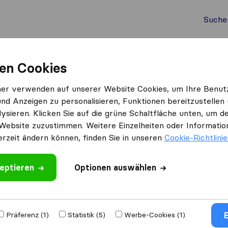
Suche
Auslandsumzug
Container Umzug
Dienste
Umz
en Cookies
Umzugspower
ner verwenden auf unserer Website Cookies, um Ihre Benut
und Anzeigen zu personalisieren, Funktionen bereitzustellen
ysieren. Klicken Sie auf die grüne Schaltfläche unten, um
Website zuzustimmen. Weitere Einzelheiten oder Information
erzeit ändern können, finden Sie in unseren
Cookie-Richtlini
eptieren
 schreiben
Optionen auswählen
​unternehmen
aus
E
Präferenz (1)
Statistik (5)
Werbe-Cookies (1)