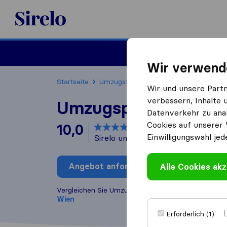
Sirelo.at
Umzug
Wir verwend
Startseite
Umzugsfirmen
Umzugsfirmen Wien
Wir und unsere Part
verbessern, Inhalte 
Umzugspower
Datenverkehr zu anal
Cookies auf unserer 
10,0
basierend auf
6
Einwilligungswahl jed
Sirelo und Google Bewertungen
i
Angebot anfordern
Alle Cookies akz
Bewertung
Vergleichen Sie Umzugspower mit anderen
Umzugs
Wien
Erforderlich (1)