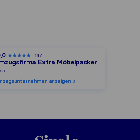
0,0
167
mzugsfirma Extra Möbelpacker
en
mzugs​unternehmen anzeigen
Sirelo.at