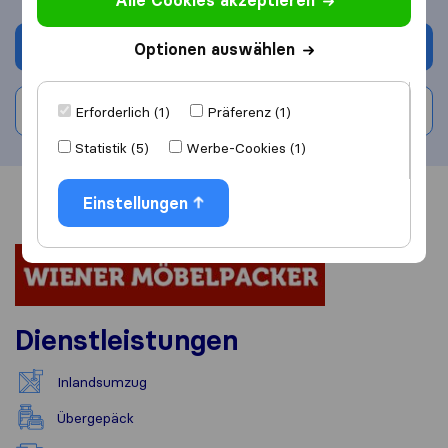
Alle Cookies akzeptieren
Angebot anfordern
Optionen auswählen
Bewertung schreiben
Erforderlich (1)
Präferenz (1)
Statistik (5)
Werbe-Cookies (1)
Einstellungen
Übersicht
Bewertungen
Quellen
Dienstleistungen
Inlandsumzug
Übergepäck