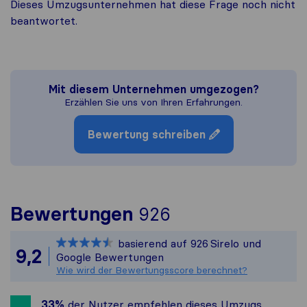
Dieses Umzugsunternehmen hat diese Frage noch nicht
beantwortet.
Mit diesem Unternehmen umgezogen?
Erzählen Sie uns von Ihren Erfahrungen.
Bewertung schreiben
Um Ihnen ein vo
Bewertungen
926
Sirelo ist nicht
basierend auf
926
Sirelo und
Alle gesammelte
9,2
Google Bewertungen
Wie wird der Bewertungsscore berechnet?
33%
der Nutzer empfehlen dieses Umzugs​