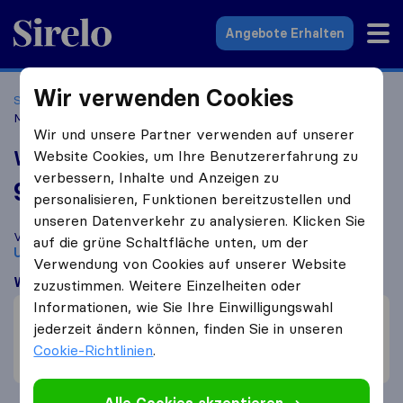
Sirelo.at
Angebote Erhalten
Wir verwenden Cookies
Startseite
Umzugsfirmen
Umzugsfirmen Wien
Wiener
Möbelpacker Umzug
Wir und unsere Partner verwenden auf unserer
Wiener Möbelpacker Umzug
Website Cookies, um Ihre Benutzererfahrung zu
verbessern, Inhalte und Anzeigen zu
9,2
basierend auf
926
personalisieren, Funktionen bereitzustellen und
Sirelo und Google Bewertungen
i
unseren Datenverkehr zu analysieren. Klicken Sie
Vergleichen Sie Wiener Möbelpacker Umzug mit anderen
auf die grüne Schaltfläche unten, um der
Umzugs​unternehmen
aus
Wien
Verwendung von Cookies auf unserer Website
Was Kunden sagen
zuzustimmen. Weitere Einzelheiten oder
Informationen, wie Sie Ihre Einwilligungswahl
Schneller Umzug (2)
jederzeit ändern können, finden Sie in unseren
Professionell (1)
Cookie-Richtlinien
.
Unvorsichtig mit Möbeln (1)