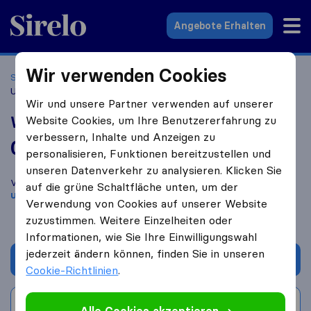
Sirelo.at
Angebote Erhalten
Wir verwenden Cookies
Startseite
Umzugsfirmen
Umzugsfirmen Wien
Wolf
Umzüge
Wir und unsere Partner verwenden auf unserer
Wolf Umzüge
Website Cookies, um Ihre Benutzererfahrung zu
verbessern, Inhalte und Anzeigen zu
0,0
basierend auf
0
personalisieren, Funktionen bereitzustellen und
Sirelo und Google Bewertungen
i
unseren Datenverkehr zu analysieren. Klicken Sie
Vergleichen Sie Wolf Umzüge mit anderen
Umzugs​
auf die grüne Schaltfläche unten, um der
unternehmen
aus
Wien
Verwendung von Cookies auf unserer Website
zuzustimmen. Weitere Einzelheiten oder
Informationen, wie Sie Ihre Einwilligungswahl
jederzeit ändern können, finden Sie in unseren
Angebot anfordern
Cookie-Richtlinien
.
Bewertung schreiben