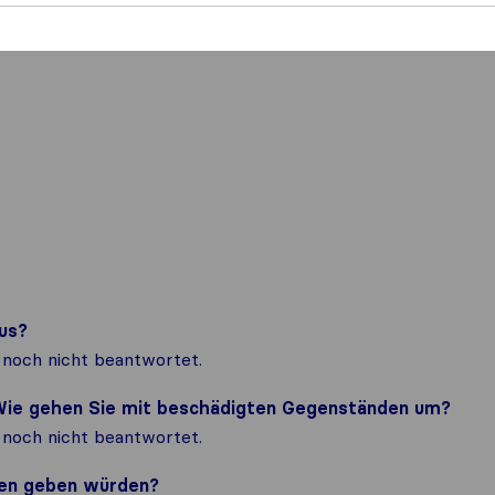
us?
noch nicht beantwortet.
? Wie gehen Sie mit beschädigten Gegenständen um?
noch nicht beantwortet.
nden geben würden?