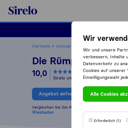
Sirelo.at
Umzug
Wir verwend
Startseite
Umzugsfirmen
Umzugsfirmen Wies
Wir und unsere Part
verbessern, Inhalte 
Die Rümpler
Datenverkehr zu anal
Cookies auf unserer 
10,0
basierend auf
3
Einwilligungswahl jed
Sirelo und Google Bewertungen
i
Angebot anfordern
Alle Cookies akz
Bewertung
Vergleichen Sie Die Rümpler mit anderen
Umzugs​
Wiesbaden
Erforderlich (1)