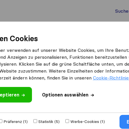
Suche
Auslandsumzug
Container Umzug
Dienste
Umz
en Cookies
baden
Die Rümpler
ner verwenden auf unserer Website Cookies, um Ihre Benut
und Anzeigen zu personalisieren, Funktionen bereitzustellen
ysieren. Klicken Sie auf die grüne Schaltfläche unten, um
Website zuzustimmen. Weitere Einzelheiten oder Information
erzeit ändern können, finden Sie in unseren
Cookie-Richtlini
eptieren
 schreiben
Optionen auswählen
unternehmen
aus
E
Präferenz (1)
Statistik (5)
Werbe-Cookies (1)