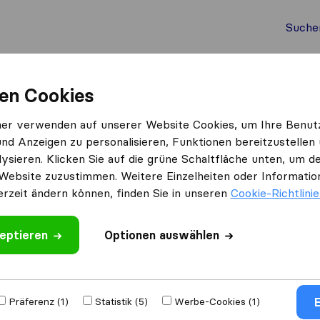
Suche
Auslandsumzug
Container Umzug
Dienste
Umz
en Cookies
Wittibschlager GmbH
ner verwenden auf unserer Website Cookies, um Ihre Benut
und Anzeigen zu personalisieren, Funktionen bereitzustellen
H
ysieren. Klicken Sie auf die grüne Schaltfläche unten, um
Website zuzustimmen. Weitere Einzelheiten oder Information
erzeit ändern können, finden Sie in unseren
Cookie-Richtlini
eptieren
 schreiben
Optionen auswählen
Umzugs​
E
Präferenz (1)
Statistik (5)
Werbe-Cookies (1)