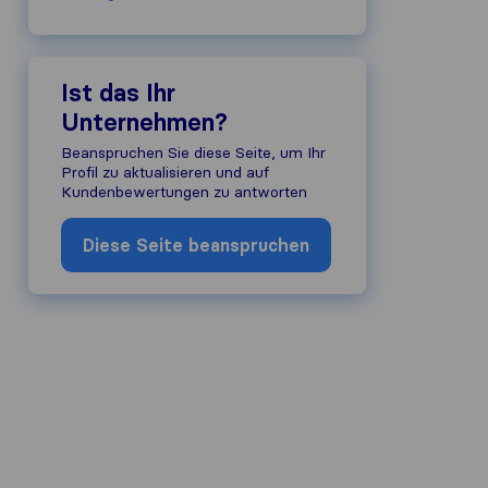
Ist das Ihr
Unternehmen?
Beanspruchen Sie diese Seite, um Ihr
Profil zu aktualisieren und auf
Kundenbewertungen zu antworten
Diese Seite beanspruchen
ualität eines Umzugsunternehmens zu
ndards der anderen Plattformen verant
tzern von Sirelo unterliegen unsere