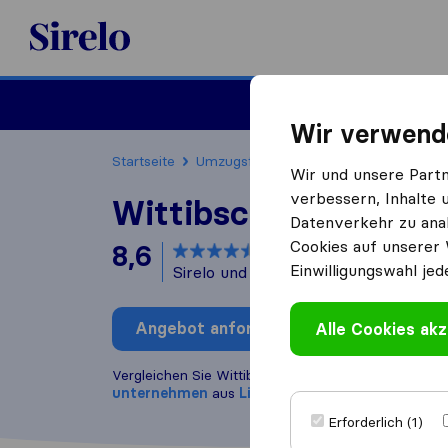
Sirelo.at
Umzug
Wir verwend
Startseite
Umzugsfirmen
Umzugsfirmen Linz
Wir und unsere Part
verbessern, Inhalte 
Wittibschlager Gmb
Datenverkehr zu anal
Cookies auf unserer 
8,6
basierend auf
27
Einwilligungswahl jed
Sirelo und Google Bewertungen
i
Angebot anfordern
Alle Cookies akz
Bewertung
Vergleichen Sie Wittibschlager GmbH mit anderen
unternehmen
aus
Linz
Erforderlich (1)