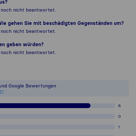
us?
noch nicht beantwortet.
? Wie gehen Sie mit beschädigten Gegenständen um?
noch nicht beantwortet.
nden geben würden?
noch nicht beantwortet.
n ein vollständiges Bild von der Q
ist nicht für die Veröffentlichungssta
 und Google Bewertungen
sammelten Kundenbewertungen von Nu
t?
6
0
1