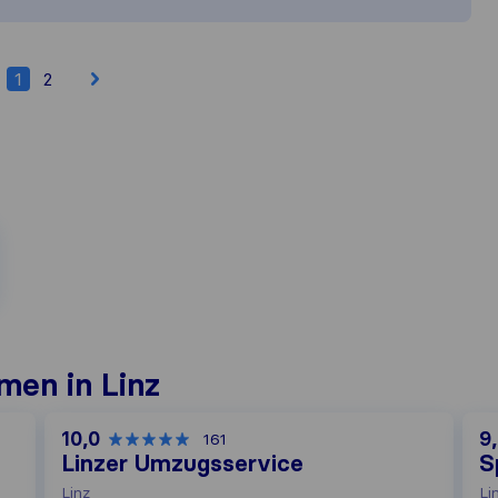
1
2
en in Linz
10,0
9
161
Linzer Umzugsservice
S
Linz
Li