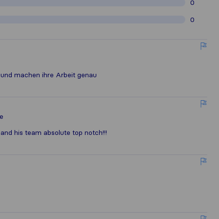
0
0
d und machen ihre Arbeit genau
e
and his team absolute top notch!!!