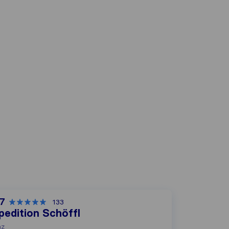
,7
133
pedition Schöffl
nz