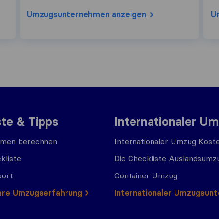
Umzugs​unternehmen anzeigen
U
ste & Tipps
Internationaler U
men berechnen
Internationaler Umzug Kost
kliste
Die Checkliste Auslandsumz
port
Container Umzug
 Ihre Umzugserfahrung
Internationaler Umzugsun