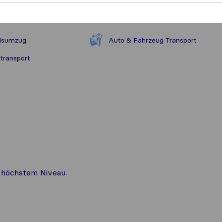
ndsumzug
Auto & Fahrzeug Transport
transport
f höchstem Niveau.