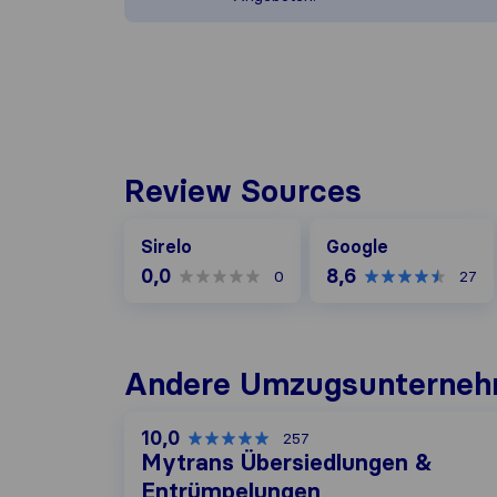
Review Sources
Google
Sirelo
Google
0,0
8,6
0
27
Andere Umzugs​unternehm
10,0
257
Mytrans Übersiedlungen &
Entrümpelungen